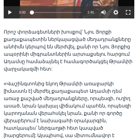
Auto
0:00
2:45
240p
Որոշ փորձագետների խոսքով՝ Նյու Յորքի
360p
քաղաքապետին ներկայացված մեղադրանքները
Auto
240p
360p
480p
480p
անհիմն կերպով են մերժվել, քանի որ Նյու Յորքից
ապօրինի միգրանտներին արտաքսելու հարցում
720p
720p
1080p
Ադամսը համաձայնել է համագործակցել Թրամփի
1080p
վարչակազմի հետ:
«Վաշինգտոնից եկող Թրամփի առաջարկի
[իմաստն է] մերժել քաղաքապետ Ադամսի դեմ
առաջ քաշված մեղադրանքները, որպեսզի, ուղիղ
ասած, նրան կախյալ վիճակում պահեն, որպեսզի
կարողանան վերահսկել նրան, քանի որ գործը
վերաբերում է նախագահի օրակարգին,
հատկապես՝ ներգաղթի հետ կապված
[հարցերում]: Այսպիսով, սա միտումնավոր է