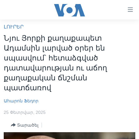
Մատչելի
հղումներ
անցնել
ԼՈՒՐԵՐ
հիմնական
ԳԼԽԱՎՈՐ ԷՋ
Նյու Յորքի քաղաքապետ
բովանդակությանը
ԼՈՒՐԵՐ
անցնել
Ադամսին լարված օրեր են
հիմնական
ՍՓՅՈՒՌՔ
սպասվում՝ հետաձգված
բովանդակությանը
ՏԵՍԱՆՅՈՒԹԵՐ
դատավարության ու աճող
հիմնական
բովանդակություն
քաղաքական ճնշման
ՖԻԼՄԵՐ
պատճառով
ՄԵՐ ՄԱՍԻՆ
ՖԻԼՄԵՐ
ՈՒԿՐԱԻՆԱԿԱՆ ՊԱՏԵՐԱԶՄ
IN ENGLISH
ՄԵՐ ՄԱՍԻՆ
Ահարոն Ֆեդոր
«ԱՄԵՐԻԿԱՅԻ ՁԱՅՆ»-Ի ԿԱՆՈՆԱԴՐՈՒԹՅՈՒՆ
25 Փետրվար, 2025
Learning English
ԿԱՊ ՄԵԶ ՀԵՏ
Տարածել
ՀԵՏԵՒԵՔ ՄԵԶ