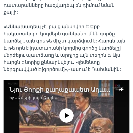
դատարանները հազվադեպ են դիմում նման
քայլի:
«Աննախադեպ չէ, բայց անսովոր է: Երբ
հակառակորդ կողմերն ցանկանում են գործը
կարճել... այն գրեթե միշտ կարճվում է։ Հարցն այն
է, թե որն է [դատարանի կողմից գործը կարճելը]
մերժելու պատճառը և արդյոք այն տեղին է։ Այս
հարցն է նորից քննարկվելու․ Կլեմենտը
ներգրավված է [գործում]»,- ասում է Ռահմանին:
Նյու Յորքի քաղաքապետ Ադամսին լարված օրեր են սպասվում՝ հետաձգված դատավարության ու աճող քաղաքական ճնշման պատճառով
by
«Ամերիկայի Ձայն»
No media source currently available