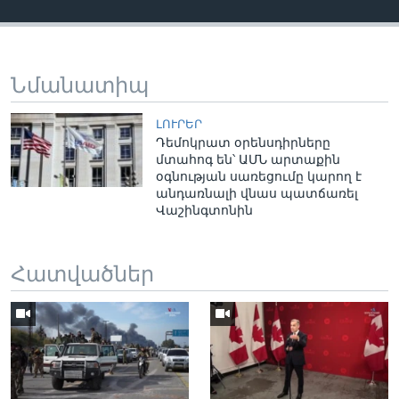
Նմանատիպ
ԼՈՒՐԵՐ
Դեմոկրատ օրենսդիրները
մտահոգ են՝ ԱՄՆ արտաքին
օգնության սառեցումը կարող է
անդառնալի վնաս պատճառել
Վաշինգտոնին
Հատվածներ