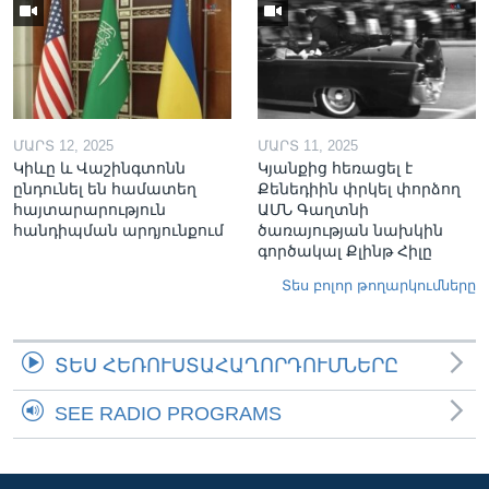
ՄԱՐՏ 12, 2025
ՄԱՐՏ 11, 2025
Կիևը և Վաշինգտոնն
Կյանքից հեռացել է
ընդունել են համատեղ
Քենեդիին փրկել փորձող
հայտարարություն
ԱՄՆ Գաղտնի
հանդիպման արդյունքում
ծառայության նախկին
գործակալ Քլինթ Հիլը
Տես բոլոր թողարկումները
ՏԵՍ ՀԵՌՈՒՍՏԱՀԱՂՈՐԴՈՒՄՆԵՐԸ
SEE RADIO PROGRAMS