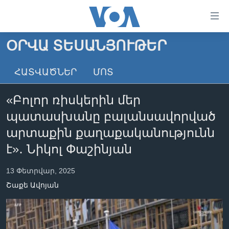
Մատչելի
հղումներ
անցնել
ՕՐՎԱ ՏԵՍԱՆՅՈՒԹԵՐ
հիմնական
ԳԼԽԱՎՈՐ ԷՋ
բովանդակությանը
ՀԱՏՎԱԾՆԵՐ
ՄՈՏ
ԼՈՒՐԵՐ
անցնել
հիմնական
ՍՓՅՈՒՌՔ
«Բոլոր ռիսկերին մեր
բովանդակությանը
ՏԵՍԱՆՅՈՒԹԵՐ
հիմնական
պատասխանը բալանսավորված
բովանդակություն
ՖԻԼՄԵՐ
արտաքին քաղաքականությունն
ՄԵՐ ՄԱՍԻՆ
ՖԻԼՄԵՐ
է»․ Նիկոլ Փաշինյան
ՈՒԿՐԱԻՆԱԿԱՆ ՊԱՏԵՐԱԶՄ
IN ENGLISH
ՄԵՐ ՄԱՍԻՆ
13 Փետրվար, 2025
«ԱՄԵՐԻԿԱՅԻ ՁԱՅՆ»-Ի ԿԱՆՈՆԱԴՐՈՒԹՅՈՒՆ
Շաքե Ավոյան
Learning English
ԿԱՊ ՄԵԶ ՀԵՏ
ՀԵՏԵՒԵՔ ՄԵԶ