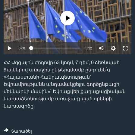
No media source currently available
Լեզուներ
Auto
0:00
5:22
240p
ՀՀ Ազգային ժողովը 63 կողմ, 7 դեմ, 0 ձեռնպահ
360p
ձայներով առաջին ընթերցմամբ ընդունե՛ց
«Հայաստանի Հանրապետության՝
480p
Auto
240p
360p
480p
Եվրամիությանն անդամակցելու գործընթացի
720p
մեկնարկի մասին»՝ Եվրաքվեի քաղաքացիական
720p
1080p
նախաձեռնությամբ առաջադրված օրենքի
1080p
նախագիծը:
Տարածել