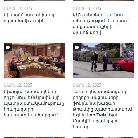
ՄԱՐՏ 14, 2025
ՄԱՐՏ 13, 2025
Սիրիան՝ հումանիտար
ԱՄՆ տնտեսությունում
ճգնաժամի ֆոնին
անորոշություն է տիրում
մաքսատուրքերի
պատճառով
ՄԱՐՏ 12, 2025
ՄԱՐՏ 12, 2025
Միացյալ Նահանգները
Tesla-ի դեմ անցկացվող
ողջունում է Ուկրաինայի
բողոքի ակցիաների
պատրաստակամությունը
ֆոնին, նախագահ
հրադադարի
Թրամփը պատրաստվում
հաստատման հարցում
է գնել նոր Tesla՝ Իլոն
Մասկին աջակցելու
համար