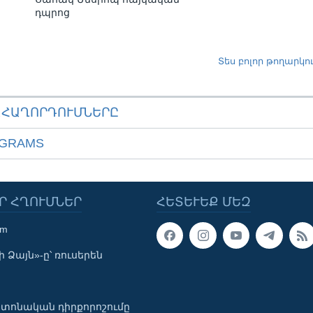
դպրոց
Տես բոլոր թողարկո
ԱՀԱՂՈՐԴՈՒՄՆԵՐԸ
OGRAMS
Ր ՀՂՈՒՄՆԵՐ
ՀԵՏԵՒԵՔ ՄԵԶ
om
 Ձայն»-ը՝ ռուսերեն
տոնական դիրքորոշումը