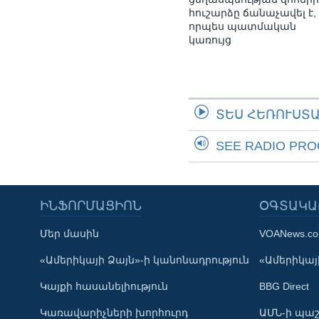
հուշարձը ճանաչավել է,
որպես պատմական
կառույց
ՏԵՍ ՀԵՌՈՒՍՏ
SEE RADIO PR
ԻՆՖՈՐՄԱՑԻՈՆ
ՕԳՏԱԿԱ
Մեր մասին
VOANews.c
Learning English
«Ամերիկայի Ձայն»-ի կանոնադրություն
«Ամերիկայի
Կայքի հասանելիություն
BBG Direct
ՀԵՏԵՒԵՔ ՄԵԶ
Կառավարիչների խորհուրդ
ԱՄՆ-ի պաշ