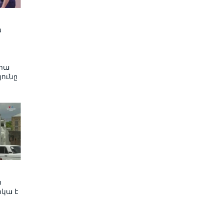
ն
ցիա
յունը
ր
կա է