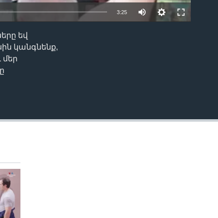
Auto
3:25
240p
ները եվ
EMBED
360p
սին կանգնենք,
 մեր
480p
ը
720p
1080p
480p