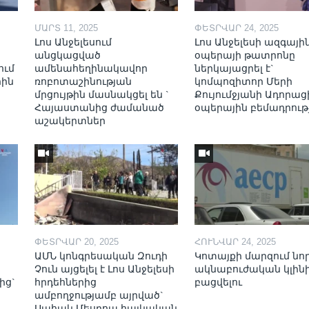
ՄԱՐՏ 11, 2025
ՓԵՏՐՎԱՐ 24, 2025
Լոս Անջելեսում
Լոս Անջելեսի ազգայի
անցկացված
օպերայի թատրոնը
ում
ամենահեղինակավոր
ներկայացրել է`
րին
ռոբոտաշինության
կոմպոզիտոր Մերի
մրցույթին մասնակցել են `
Քույումջյանի Ադորա
Հայաստանից ժամանած
օպերային բեմադրութ
աշակերտներ
ՓԵՏՐՎԱՐ 20, 2025
ՀՈՒՆՎԱՐ 24, 2025
ԱՄՆ կոնգրեսական Զուդի
Կոտայքի մարզում նո
Չուն այցելել է Լոս Անջելեսի
ակնաբուժական կլինի
ից`
հրդեհներից
բացվելու
ամբողջությամբ այրված`
ի
Սահակ Մեսրոպ հայկական