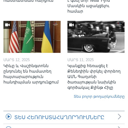
հաստատման հարցում
է գնել նոր Tesla՝ Իլոն
Մասկին աջակցելու
համար
ՄԱՐՏ 12, 2025
ՄԱՐՏ 11, 2025
Կիևը և Վաշինգտոնն
Կյանքից հեռացել է
ընդունել են համատեղ
Քենեդիին փրկել փորձող
հայտարարություն
ԱՄՆ Գաղտնի
հանդիպման արդյունքում
ծառայության նախկին
գործակալ Քլինթ Հիլը
Տես բոլոր թողարկումները
ՏԵՍ ՀԵՌՈՒՍՏԱՀԱՂՈՐԴՈՒՄՆԵՐԸ