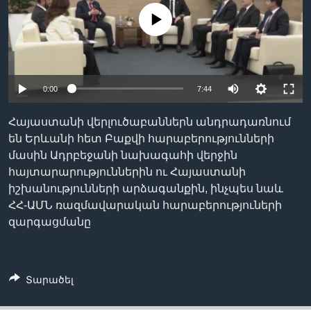
No media source currently available
Լեզուներ
Auto
0:00
7:44
240p
Հայաստանի վերլուծաբաններն անդրադառնում
360p
են Երևանի հետ Բաքվի հարաբերությունների
մասին Ադրբեջանի նախագահի վերջին
480p
Auto
240p
360p
480p
հայտարարություններին ու Հայաստանի
720p
իշխանությունների արձագանքին, ինչպես նաև
720p
1080p
ՀՀ-ԱՄՆ ռազմավարական հարաբերություների
1080p
զարգացմանը
Տարածել