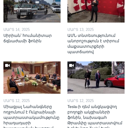
ՄԱՐՏ 14, 2025
ՄԱՐՏ 13, 2025
Սիրիան՝ հումանիտար
ԱՄՆ տնտեսությունում
ճգնաժամի ֆոնին
անորոշություն է տիրում
մաքսատուրքերի
պատճառով
ՄԱՐՏ 12, 2025
ՄԱՐՏ 12, 2025
Միացյալ Նահանգները
Tesla-ի դեմ անցկացվող
ողջունում է Ուկրաինայի
բողոքի ակցիաների
պատրաստակամությունը
ֆոնին, նախագահ
հրադադարի
Թրամփը պատրաստվում