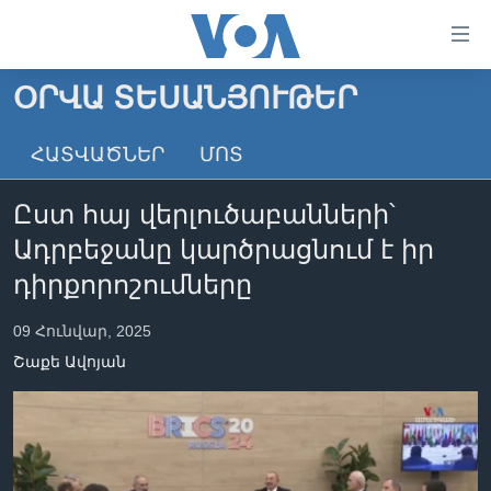
Մատչելի
հղումներ
անցնել
ՕՐՎԱ ՏԵՍԱՆՅՈՒԹԵՐ
հիմնական
ԳԼԽԱՎՈՐ ԷՋ
բովանդակությանը
ՀԱՏՎԱԾՆԵՐ
ՄՈՏ
ԼՈՒՐԵՐ
անցնել
հիմնական
ՍՓՅՈՒՌՔ
Ըստ հայ վերլուծաբանների՝
բովանդակությանը
ՏԵՍԱՆՅՈՒԹԵՐ
հիմնական
Ադրբեջանը կարծրացնում է իր
բովանդակություն
ՖԻԼՄԵՐ
դիրքորոշումները
ՄԵՐ ՄԱՍԻՆ
ՖԻԼՄԵՐ
09 Հունվար, 2025
ՈՒԿՐԱԻՆԱԿԱՆ ՊԱՏԵՐԱԶՄ
IN ENGLISH
ՄԵՐ ՄԱՍԻՆ
Շաքե Ավոյան
«ԱՄԵՐԻԿԱՅԻ ՁԱՅՆ»-Ի ԿԱՆՈՆԱԴՐՈՒԹՅՈՒՆ
Learning English
ԿԱՊ ՄԵԶ ՀԵՏ
ՀԵՏԵՒԵՔ ՄԵԶ