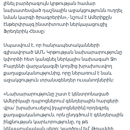
լինել բարձրագույն կրթության համար
նախատեսված դաշնային աջակցությունն ուղղել
նման կարգի ծրագրերին»,- նշում է Ամերիքըն
էնթերփրայզ ինստիտուտի ներկայացուցիչ
Ֆրեդերիկ Հեսսը։
Սպասվում է, որ հանրապետականների
գլխավորած ԱՄՆ Կրթության նախարարությունը
կփորձի հետ կանգնել ներկայիս նախագահ Ջո
Բայդենի վարչակազմի կողմից խրախուսվող
քաղաքականությունից, որը ներառում է նաև
աջակցություն տրանսգենդեր ուսանողներին:
«Նախարարությունը շատ է կենտրոնացած
Ամերիկայի դպրոցներում գենդերային հարցերի
վրա՝ խրախուսելով [դպրոցներին] որդեգրել
քաղաքականություն, որն ընդգծում է գենդերային
ինքնության կարևորությունը, ոչ թե
կենսաբանական սեռը: Կարծում եմ՝ Թրամփի