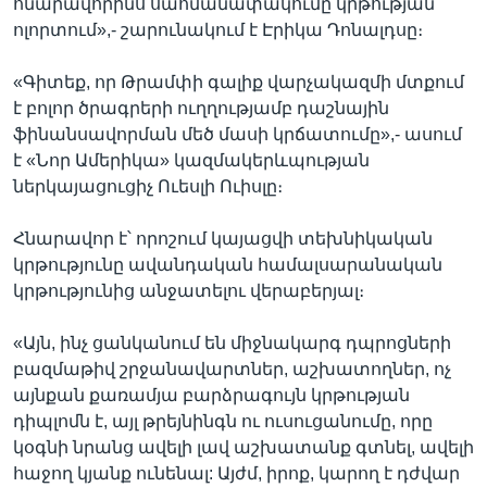
հնարավորինս սահմանափակումը կրթության
ոլորտում»,- շարունակում է Էրիկա Դոնալդսը։
«Գիտեք, որ Թրամփի գալիք վարչակազմի մտքում
է բոլոր ծրագրերի ուղղությամբ դաշնային
ֆինանսավորման մեծ մասի կրճատումը»,- ասում
է «Նոր Ամերիկա» կազմակերևպության
ներկայացուցիչ Ուեսլի Ուիսլը։
Հնարավոր է՝ որոշում կայացվի տեխնիկական
կրթությունը ավանդական համալսարանական
կրթությունից անջատելու վերաբերյալ։
«Այն, ինչ ցանկանում են միջնակարգ դպրոցների
բազմաթիվ շրջանավարտներ, աշխատողներ, ոչ
այնքան քառամյա բարձրագույն կրթության
դիպլոմն է, այլ թրեյնինգն ու ուսուցանումը, որը
կօգնի նրանց ավելի լավ աշխատանք գտնել, ավելի
հաջող կյանք ունենալ: Այժմ, իրոք, կարող է դժվար