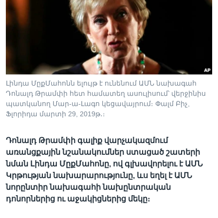
Լեզուներ
Լինդա ՄըքՄահոնն ելույթ է ունենում ԱՄՆ նախագահ
Դոնալդ Թրամփի հետ համատեղ ասուլիսում՝ վերջինիս
պատկանող Մար-ա-Լագո կեցավայրում։ Փալմ Բիչ,
Ֆլորիդա մարտի 29, 2019թ․։
Դոնալդ Թրամփի գալիք վարչակազմում
առանցքային նշանակումներ ստացած շատերի
նման Լինդա ՄըքՄահոնը, ով գլխավորելու է ԱՄՆ
Կրթության նախարարությունը, ևս եղել է ԱՄՆ
նորընտիր նախագահի նախընտրական
դոնորներից ու աջակիցներից մեկը։