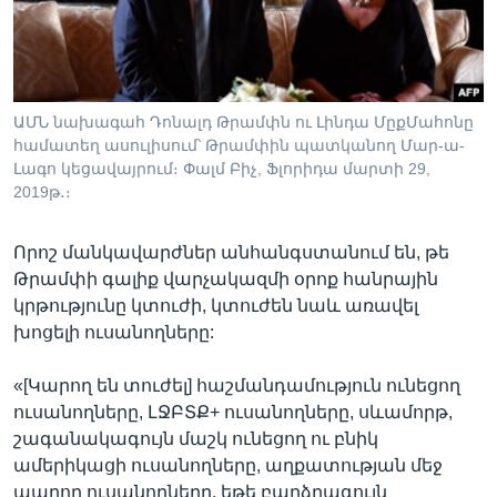
ԱՄՆ նախագահ Դոնալդ Թրամփն ու Լինդա ՄըքՄահոնը
համատեղ ասուլիսում՝ Թրամփին պատկանող Մար-ա-
Լագո կեցավայրում։ Փալմ Բիչ, Ֆլորիդա մարտի 29,
2019թ․։
Որոշ մանկավարժներ անհանգստանում են, թե
Թրամփի գալիք վարչակազմի օրոք հանրային
կրթությունը կտուժի, կտուժեն նաև առավել
խոցելի ուսանողները:
«[Կարող են տուժել] հաշմանդամություն ունեցող
ուսանողները, ԼՋԲՏՔ+ ուսանողները, սևամորթ,
շագանակագույն մաշկ ունեցող ու բնիկ
ամերիկացի ուսանողները, աղքատության մեջ
ապրող ուսանողները, եթե բարձրագույն