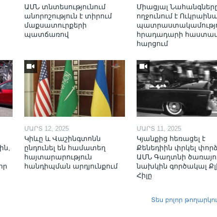
ԱՄՆ տնտեսությունում
Միացյալ Նահանգներ
անորոշություն է տիրում
ողջունում է Ուկրաինա
մաքսատուրքերի
պատրաստակամությո
պատճառով
հրադադարի հաստա
հարցում
ՄԱՐՏ 12, 2025
ՄԱՐՏ 11, 2025
Կիևը և Վաշինգտոնն
Կյանքից հեռացել է
ին,
ընդունել են համատեղ
Քենեդիին փրկել փոր
հայտարարություն
ԱՄՆ Գաղտնի ծառայո
որ
հանդիպման արդյունքում
նախկին գործակալ Քլ
Հիլը
Տես բոլոր թողարկո