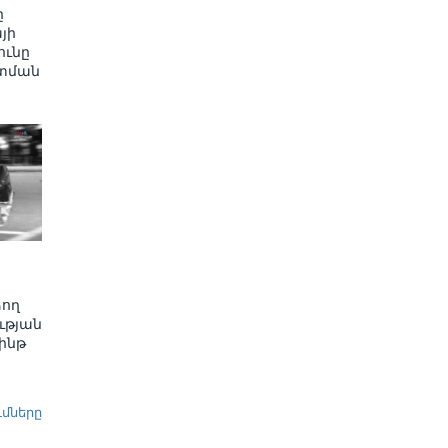
ը
յի
ւնը
տման
ձող
ւթյան
ինթ
ւմները