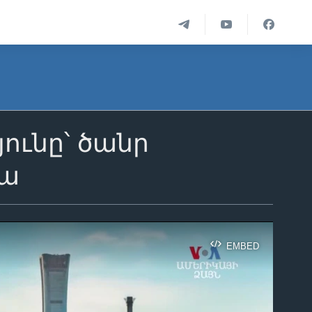
ունը՝ ծանր
րա
EMBED