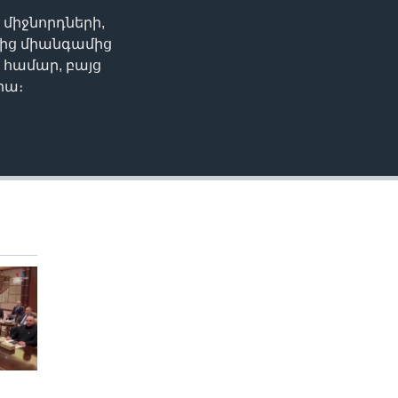
միջնորդների,
EMBED
ղից միանգամից
 համար, բայց
րա։