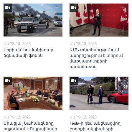
ՄԱՐՏ 14, 2025
ՄԱՐՏ 13, 2025
Սիրիան՝ հումանիտար
ԱՄՆ տնտեսությունում
ճգնաժամի ֆոնին
անորոշություն է տիրում
մաքսատուրքերի
պատճառով
ՄԱՐՏ 12, 2025
ՄԱՐՏ 12, 2025
Միացյալ Նահանգները
Tesla-ի դեմ անցկացվող
ողջունում է Ուկրաինայի
բողոքի ակցիաների