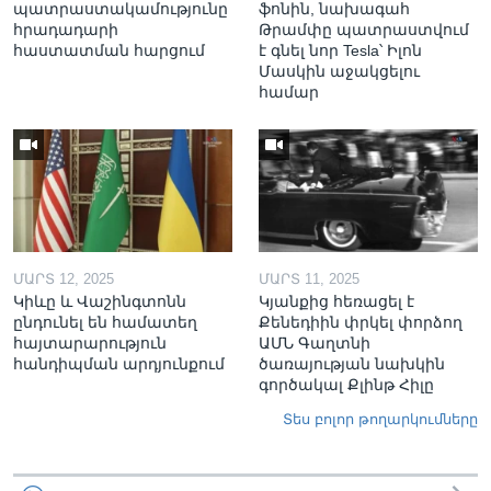
պատրաստակամությունը
ֆոնին, նախագահ
հրադադարի
Թրամփը պատրաստվում
հաստատման հարցում
է գնել նոր Tesla՝ Իլոն
Մասկին աջակցելու
համար
ՄԱՐՏ 12, 2025
ՄԱՐՏ 11, 2025
Կիևը և Վաշինգտոնն
Կյանքից հեռացել է
ընդունել են համատեղ
Քենեդիին փրկել փորձող
հայտարարություն
ԱՄՆ Գաղտնի
հանդիպման արդյունքում
ծառայության նախկին
գործակալ Քլինթ Հիլը
Տես բոլոր թողարկումները