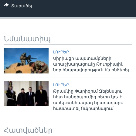
Տարածել
Նմանատիպ
ԼՈՒՐԵՐ
Սիրիացի ապստամբների
առաջխաղացումը Թուրքիային
նոր հնարավորություն են ընձեռել
ԼՈՒՐԵՐ
Թրամփը Փարիզում Զելենսկու
հետ հանդիպումից հետո կոչ է
արել «անհապաղ հրադադար»
հաստատել Ուկրաինայում
Հատվածներ