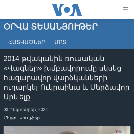
Մատչելի
հղումներ
անցնել
ՕՐՎԱ ՏԵՍԱՆՅՈՒԹԵՐ
հիմնական
ԳԼԽԱՎՈՐ ԷՋ
բովանդակությանը
ՀԱՏՎԱԾՆԵՐ
ՄՈՏ
ԼՈՒՐԵՐ
անցնել
հիմնական
ՍՓՅՈՒՌՔ
2014 թվականին ռուսական
բովանդակությանը
ՏԵՍԱՆՅՈՒԹԵՐ
հիմնական
«Վագներ» խմբավորումը սկսեց
բովանդակություն
ՖԻԼՄԵՐ
հազարավոր վարձկանների
ՄԵՐ ՄԱՍԻՆ
ՖԻԼՄԵՐ
ուղարկել Ուկրաինա և Մերձավոր
Արևելք
ՈՒԿՐԱԻՆԱԿԱՆ ՊԱՏԵՐԱԶՄ
IN ENGLISH
ՄԵՐ ՄԱՍԻՆ
«ԱՄԵՐԻԿԱՅԻ ՁԱՅՆ»-Ի ԿԱՆՈՆԱԴՐՈՒԹՅՈՒՆ
03 Դեկտեմբեր, 2024
Learning English
ԿԱՊ ՄԵԶ ՀԵՏ
Մեթյու Կուպֆեր
ՀԵՏԵՒԵՔ ՄԵԶ