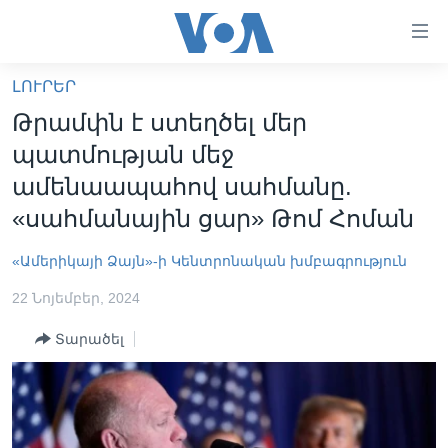
Մատչելի
հղումներ
անցնել
ԼՈՒՐԵՐ
հիմնական
ԳԼԽԱՎՈՐ ԷՋ
Թրամփն է ստեղծել մեր
բովանդակությանը
ԼՈՒՐԵՐ
անցնել
պատմության մեջ
հիմնական
ՍՓՅՈՒՌՔ
ամենաապահով սահմանը.
բովանդակությանը
ՏԵՍԱՆՅՈՒԹԵՐ
«սահմանային ցար» Թոմ Հոման
հիմնական
բովանդակություն
ՖԻԼՄԵՐ
«Ամերիկայի Ձայն»-ի Կենտրոնական խմբագրություն
ՄԵՐ ՄԱՍԻՆ
ՖԻԼՄԵՐ
22 Նոյեմբեր, 2024
ՈՒԿՐԱԻՆԱԿԱՆ ՊԱՏԵՐԱԶՄ
IN ENGLISH
ՄԵՐ ՄԱՍԻՆ
Տարածել
«ԱՄԵՐԻԿԱՅԻ ՁԱՅՆ»-Ի ԿԱՆՈՆԱԴՐՈՒԹՅՈՒՆ
Learning English
ԿԱՊ ՄԵԶ ՀԵՏ
ՀԵՏԵՒԵՔ ՄԵԶ