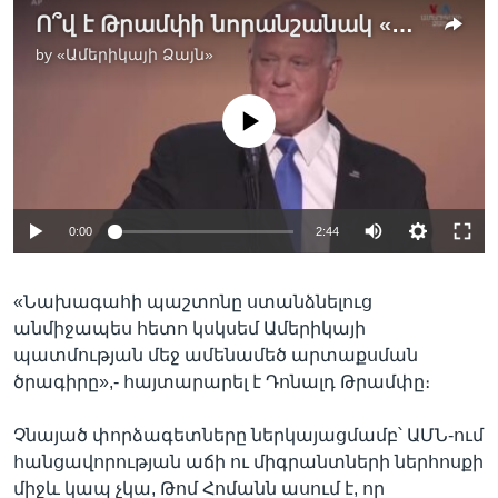
Ո՞վ է Թրամփի նորանշանակ «սահմանային ցարը»՝ Թոմ Հոմանը
by
«Ամերիկայի Ձայն»
No media source currently available
0:00
2:44
«Նախագահի պաշտոնը ստանձնելուց
անմիջապես հետո կսկսեմ Ամերիկայի
պատմության մեջ ամենամեծ արտաքսման
ծրագիրը»,- հայտարարել է Դոնալդ Թրամփը։
Չնայած փորձագետները ներկայացմամբ՝ ԱՄՆ-ում
հանցավորության աճի ու միգրանտների ներհոսքի
միջև կապ չկա, Թոմ Հոմանն ասում է, որ