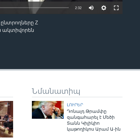
2:32
ընտրողները Z
EMBED
րն ակտիվորեն
Նմանատիպ
ԼՈՒՐԵՐ
Դոնալդ Թրամփը
զանգահարել է Մեծի
Տանն Կիլիկիո
կաթողիկոս Արամ Ա-ին