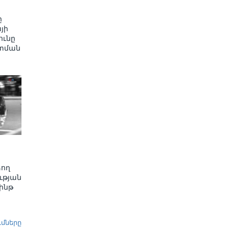
ը
յի
ւնը
տման
ձող
ւթյան
ինթ
ւմները