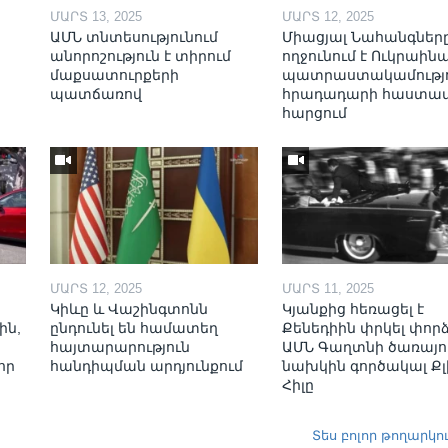
ՄԱՐՏ 13, 2025
ՄԱՐՏ 12, 2025
ԱՄՆ տնտեսությունում
Միացյալ Նահանգներ
անորոշություն է տիրում
ողջունում է Ուկրաինա
մաքսատուրքերի
պատրաստակամությո
պատճառով
հրադադարի հաստա
հարցում
ՄԱՐՏ 12, 2025
ՄԱՐՏ 11, 2025
Կիևը և Վաշինգտոնն
Կյանքից հեռացել է
ին,
ընդունել են համատեղ
Քենեդիին փրկել փոր
հայտարարություն
ԱՄՆ Գաղտնի ծառայո
որ
հանդիպման արդյունքում
նախկին գործակալ Քլ
Հիլը
Տես բոլոր թողարկո