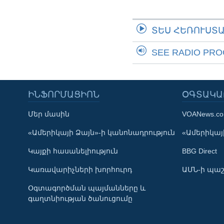
ՏԵՍ ՀԵՌՈՒՍՏ
SEE RADIO PR
ԻՆՖՈՐՄԱՑԻՈՆ
ՕԳՏԱԿԱ
Մեր մասին
VOANews.c
Learning English
«Ամերիկայի Ձայն»-ի կանոնադրություն
«Ամերիկայի
Կայքի հասանելիություն
BBG Direct
ՀԵՏԵՒԵՔ ՄԵԶ
Կառավարիչների խորհուրդ
ԱՄՆ-ի պաշ
Օգտագործման պայմանները և
գաղտնիության ծանուցումը
Լեզուներ