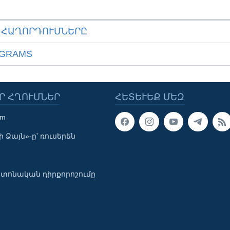
ԱՀԱՂՈՐԴՈՒՄՆԵՐԸ
OGRAMS
Ր ՀՂՈՒՄՆԵՐ
ՀԵՏԵՒԵՔ ՄԵԶ
om
 Ձայն»-ը՝ ռուսերեն
տոնական դիրքորոշումը