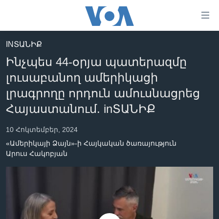
Մատչելի
հղումներ
անցնել
INՏԱՆԻՔ
հիմնական
ԳԼԽԱՎՈՐ ԷՋ
Ինչպես 44-օրյա պատերազմը
բովանդակությանը
ԼՈՒՐԵՐ
անցնել
լուսաբանող ամերիկացի
հիմնական
ՍՓՅՈՒՌՔ
լրագրողը որդուն ամուսնացրեց
բովանդակությանը
ՏԵՍԱՆՅՈՒԹԵՐ
Հայաստանում. inՏԱՆԻՔ
հիմնական
բովանդակություն
ՖԻԼՄԵՐ
10 Հոկտեմբեր, 2024
ՄԵՐ ՄԱՍԻՆ
ՖԻԼՄԵՐ
«Ամերիկայի Ձայն»-ի Հայկական ծառայություն
Արուս Հակոբյան
ՈՒԿՐԱԻՆԱԿԱՆ ՊԱՏԵՐԱԶՄ
IN ENGLISH
ՄԵՐ ՄԱՍԻՆ
«ԱՄԵՐԻԿԱՅԻ ՁԱՅՆ»-Ի ԿԱՆՈՆԱԴՐՈՒԹՅՈՒՆ
Learning English
ԿԱՊ ՄԵԶ ՀԵՏ
ՀԵՏԵՒԵՔ ՄԵԶ