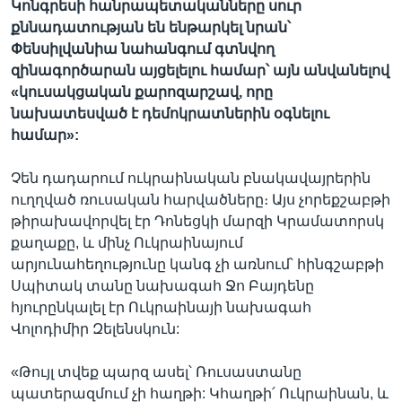
Կոնգրեսի հանրապետականները սուր
քննադատության են ենթարկել նրան՝
Փենսիլվանիա նահանգում գտնվող
զինագործարան այցելելու համար՝ այն անվանելով
«կուսակցական քարոզարշավ, որը
նախատեսված է դեմոկրատներին օգնելու
համար»:
Չեն դադարում ուկրաինական բնակավայրերին
ուղղված ռուսական հարվածները։ Այս չորեքշաբթի
թիրախավորվել էր Դոնեցկի մարզի Կրամատորսկ
քաղաքը, և մինչ Ուկրաինայում
արյունահեղությունը կանգ չի առնում՝ հինգշաբթի
Սպիտակ տանը նախագահ Ջո Բայդենը
հյուրընկալել էր Ուկրաինայի նախագահ
Վոլոդիմիր Զելենսկուն:
«Թույլ տվեք պարզ ասել՝ Ռուսաստանը
պատերազմում չի հաղթի: Կհաղթի՛ Ուկրաինան, և