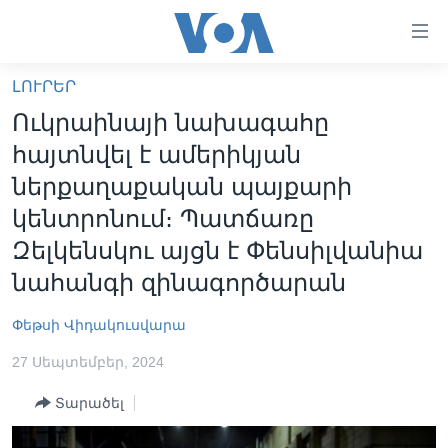
Մատչելի
հղումներ
անցնել
ԼՈՒՐԵՐ
հիմնական
ԳԼԽԱՎՈՐ ԷՋ
Ուկրաինայի նախագահը
բովանդակությանը
ԼՈՒՐԵՐ
անցնել
հայտնվել է ամերիկյան
հիմնական
ՍՓՅՈՒՌՔ
ներքաղաքական պայքարի
բովանդակությանը
ՏԵՍԱՆՅՈՒԹԵՐ
կենտրոնում։ Պատճառը
հիմնական
բովանդակություն
Զելկենսկու այցն է Փենսիլվանիա
ՖԻԼՄԵՐ
նահանգի զինագործարան
ՄԵՐ ՄԱՍԻՆ
ՖԻԼՄԵՐ
ՈՒԿՐԱԻՆԱԿԱՆ ՊԱՏԵՐԱԶՄ
IN ENGLISH
ՄԵՐ ՄԱՍԻՆ
Փեթսի Վիդակուսվարա
«ԱՄԵՐԻԿԱՅԻ ՁԱՅՆ»-Ի ԿԱՆՈՆԱԴՐՈՒԹՅՈՒՆ
27 Սեպտեմբեր, 2024
Learning English
ԿԱՊ ՄԵԶ ՀԵՏ
Տարածել
ՀԵՏԵՒԵՔ ՄԵԶ