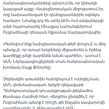
Հանրապետականները պնդում են, որ կիրակի
կայացած այցը, «նախընտրական միջոցառում էր,
որը նախատեսված էր դեմոկրատներին օգնելու
համար»: Նրանք կոչ են արել ԱՄՆ-ում անցանկալի
անձ հայտարարել Միացյալ Նահանգներում
Ուկրաինայի դեսպան Օքսանա Մարկարովային։
«Գտնվում ենք նախընտրական թեժ փուլում, և մեզ
պետք չէ, որ օտար երկրները միջամտեն և իրենց
կարծիքը լսելի դարձնեն նման պահին»,- ասում է
ԱՄՆ Ներկայացուցիչների տան հանրապետական
խոսնակ Մայք Ջոնսոնը:
Զելենսկին առանձին հանդիպում է ունեցել նաև
ԱՄՆ փոխնախագահ, երկրի ղեկավարի
Դեմոկրատական կուսակցության թեկնածու
Քամալա Հարիսի հետ։ Վերջինս ընդգծել է, որ
Ուկրաինան պետք է որոշի, թե ինչպես կավարտվի
պատերազմը, և քննադատել է ԱՄՆ