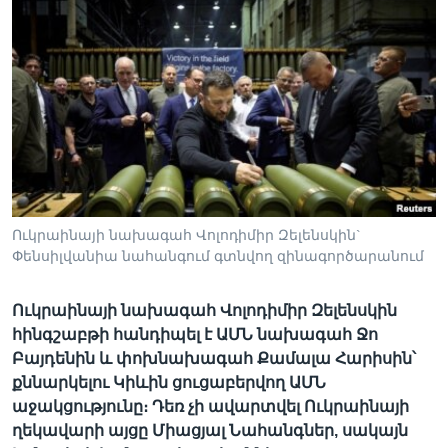
Լեզուներ
Ուկրաինայի նախագահ Վոլոդիմիր Զելենսկին`
Փենսիլվանիա նահանգում գտնվող զինագործարանում
Ուկրաինայի նախագահ Վոլոդիմիր Զելենսկին
հինգշաբթի հանդիպել է ԱՄՆ նախագահ Ջո
Բայդենին և փոխնախագահ Քամալա Հարիսին՝
քննարկելու Կիևին ցուցաբերվող ԱՄՆ
աջակցությունը։ Դեռ չի ավարտվել Ուկրաինայի
ղեկավարի այցը Միացյալ Նահանգներ, սակայն