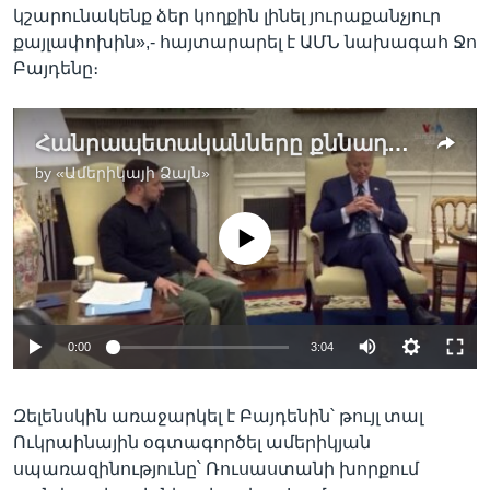
կշարունակենք ձեր կողքին լինել յուրաքանչյուր
քայլափոխին»,- հայտարարել է ԱՄՆ նախագահ Ջո
Բայդենը։
Հանրապետականները քննադատում են Զելենսկուն` Փենսիլվանիայի զինագործարան այցի պատճառով
by
«Ամերիկայի Ձայն»
No media source currently available
0:00
3:04
Զելենսկին առաջարկել է Բայդենին՝ թույլ տալ
Ուկրաինային օգտագործել ամերիկյան
սպառազինությունը՝ Ռուսաստանի խորքում