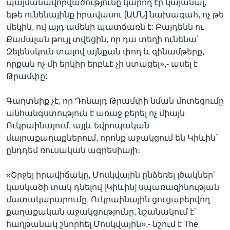
պայմանավորվածությունը կարող էր կայանալ,
եթե ունենայինք իրավասու [ԱՄՆ] նախագահ, ոչ թե
մեկին, ով այդ ամենի պատճառն է: Բայդենն ու
Քամալան թույլ տվեցին, որ դա տեղի ունենա՝
Զելենսկուն տալով այնքան փող և զինամթերք,
որքան ոչ մի երկիր երբևէ չի ստացել»,- ասել է
Թրամփը:
Գաղտնիք չէ, որ Դոնալդ Թրամփի նման մոտեցումը
անհանգստություն է առաջ բերել ոչ միայն
Ուկրաինայում, այլև եվրոպական
մայրաքաղաքներում, որոնք աջակցում են Կիևին՝
ընդդեմ ռուսական ագրեսիայի։
«Շրջել իրավիճակը, Մոսկվային ընձեռել լծակներ՝
կասկածի տակ դնելով [Կիևին] սպառազինության
մատակարարումը, Ուկրաինային ցուցաբերվող
քաղաքական աջակցությունը, նշանակում է՝
հաղթանակ շնորհել Մոսկվային»,- նշում է The