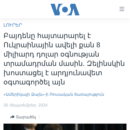
Մատչելի
հղումներ
անցնել
ԼՈՒՐԵՐ
հիմնական
ԳԼԽԱՎՈՐ ԷՋ
Բայդենը հայտարարել է
բովանդակությանը
ԼՈՒՐԵՐ
անցնել
Ուկրաինային ավելի քան 8
հիմնական
ՍՓՅՈՒՌՔ
միլիարդ դոլար օգնության
բովանդակությանը
ՏԵՍԱՆՅՈՒԹԵՐ
տրամադրման մասին. Զելինսկին
հիմնական
բովանդակություն
խոստացել է արդյունավետ
ՖԻԼՄԵՐ
օգտագործել այն
ՄԵՐ ՄԱՍԻՆ
ՖԻԼՄԵՐ
ՈՒԿՐԱԻՆԱԿԱՆ ՊԱՏԵՐԱԶՄ
IN ENGLISH
ՄԵՐ ՄԱՍԻՆ
«Ամերիկայի Ձայն»-ի Ռուսական ծառայություն
«ԱՄԵՐԻԿԱՅԻ ՁԱՅՆ»-Ի ԿԱՆՈՆԱԴՐՈՒԹՅՈՒՆ
26 Սեպտեմբեր, 2024
Learning English
ԿԱՊ ՄԵԶ ՀԵՏ
Տարածել
ՀԵՏԵՒԵՔ ՄԵԶ