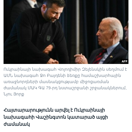
Լեզուներ
Ուկրաինայի նախագահ Վոլոդիմիր Զելենսկին սեղմում է
ԱՄՆ նախագահ Ջո Բայդենի ձեռքը համաշխարհային
առաջնորդների մասնակցությամբ միջոցառման
ժամանակ ՄԱԿ ԳԱ 79-րդ նստաշրջանի շրջանակներում,
Նյու Յորք
Հայտարարությունն արվել է Ուկրաինայի
նախագահի Վաշինգտոն կատարած այցի
ժամանակ