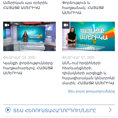
Ամերիկան այս օրերին.
Փորձություն և
ՀԱՅԱՑՔ ԱՄԵՐԻԿԱ
հաղթանակ. ՀԱՅԱՑՔ
ԱՄԵՐԻԿԱ
ՓԵՏՐՎԱՐ 14, 2025
ՓԵՏՐՎԱՐ 07, 2025
Կյանքի փորձությունները
ԱՄՆ-ում հրդեհների
հաղթահարելով. ՀԱՅԱՑՔ
հետևանքների,
ԱՄԵՐԻԿԱ
դիմակների արգելքի և
հայագիտական կենտրոնի
մասին. ՀԱՅԱՑՔ ԱՄԵՐԻԿԱ
Տես բոլոր թողարկումները
ՏԵՍ ՀԵՌՈՒՍՏԱՀԱՂՈՐԴՈՒՄՆԵՐԸ