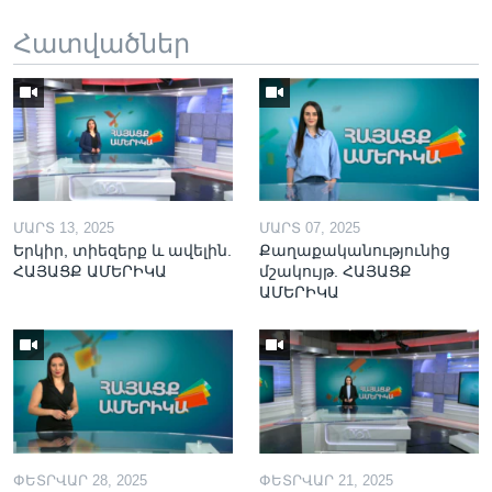
Հատվածներ
ՄԱՐՏ 13, 2025
ՄԱՐՏ 07, 2025
Երկիր, տիեզերք և ավելին.
Քաղաքականությունից
ՀԱՅԱՑՔ ԱՄԵՐԻԿԱ
մշակույթ. ՀԱՅԱՑՔ
ԱՄԵՐԻԿԱ
ՓԵՏՐՎԱՐ 28, 2025
ՓԵՏՐՎԱՐ 21, 2025