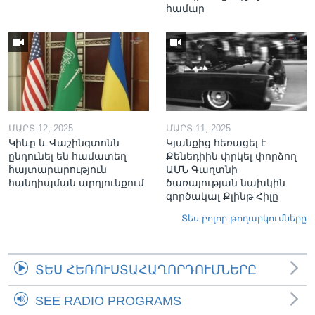
համար
ՄԱՐՏ 12, 2025
ՄԱՐՏ 11, 2025
Կիևը և Վաշինգտոնն
Կյանքից հեռացել է
ընդունել են համատեղ
Քենեդիին փրկել փորձող
հայտարարություն
ԱՄՆ Գաղտնի
հանդիպման արդյունքում
ծառայության նախկին
գործակալ Քլինթ Հիլը
Տես բոլոր թողարկումները
ՏԵՍ ՀԵՌՈՒՍՏԱՀԱՂՈՐԴՈՒՄՆԵՐԸ
SEE RADIO PROGRAMS