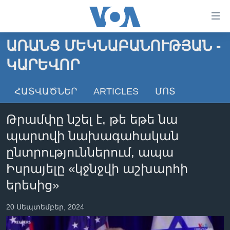
Մատչելի
հղումներ
անցնել
ԱՌԱՆՑ ՄԵԿՆԱԲԱՆՈՒԹՅԱՆ -
հիմնական
ԳԼԽԱՎՈՐ ԷՋ
ԿԱՐԵՎՈՐ
բովանդակությանը
ԼՈՒՐԵՐ
անցնել
հիմնական
ՍՓՅՈՒՌՔ
ՀԱՏՎԱԾՆԵՐ
ARTICLES
ՄՈՏ
բովանդակությանը
ՏԵՍԱՆՅՈՒԹԵՐ
հիմնական
Թրամփը նշել է, թե եթե նա
բովանդակություն
ՖԻԼՄԵՐ
պարտվի նախագահական
ՄԵՐ ՄԱՍԻՆ
ՖԻԼՄԵՐ
ընտրություններում, ապա
ՈՒԿՐԱԻՆԱԿԱՆ ՊԱՏԵՐԱԶՄ
IN ENGLISH
ՄԵՐ ՄԱՍԻՆ
Իսրայելը «կջնջվի աշխարհի
երեսից»
«ԱՄԵՐԻԿԱՅԻ ՁԱՅՆ»-Ի ԿԱՆՈՆԱԴՐՈՒԹՅՈՒՆ
Learning English
ԿԱՊ ՄԵԶ ՀԵՏ
20 Սեպտեմբեր, 2024
ՀԵՏԵՒԵՔ ՄԵԶ