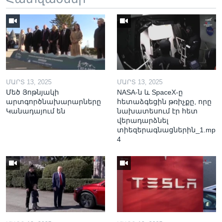
ՄԱՐՏ 13, 2025
ՄԱՐՏ 13, 2025
Մեծ Յոթնյակի
NASA-ն և SpaceX-ը
արտգործնախարարները
հետաձգեցին թռիչքը, որը
Կանադայում են
նախատեսում էր հետ
վերադարձնել
տիեզերագնացներին_1.mp
4