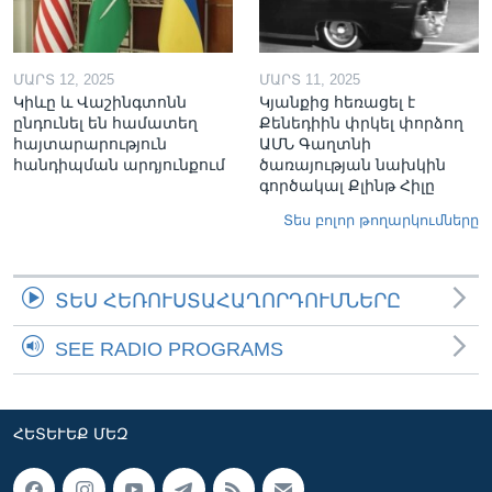
ՄԱՐՏ 12, 2025
ՄԱՐՏ 11, 2025
Կիևը և Վաշինգտոնն
Կյանքից հեռացել է
ընդունել են համատեղ
Քենեդիին փրկել փորձող
հայտարարություն
ԱՄՆ Գաղտնի
հանդիպման արդյունքում
ծառայության նախկին
գործակալ Քլինթ Հիլը
Տես բոլոր թողարկումները
ՏԵՍ ՀԵՌՈՒՍՏԱՀԱՂՈՐԴՈՒՄՆԵՐԸ
SEE RADIO PROGRAMS
ՀԵՏԵՒԵՔ ՄԵԶ