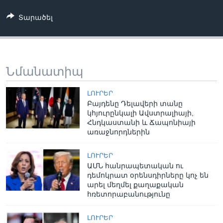
Տարածել
Նմանատիպ
ԼՈՒՐԵՐ
Բայդենը Դելավերի տանը
կհյուրընկալի Ավստրալիայի,
Հնդկաստանի և Ճապոնիայի
առաջնորդներին
ԼՈՒՐԵՐ
ԱՄՆ հանրապետական ու
դեմոկրատ օրենսդիրները կոչ են
արել մեղմել քաղաքական
հռետորաբանությունը
ԼՈՒՐԵՐ