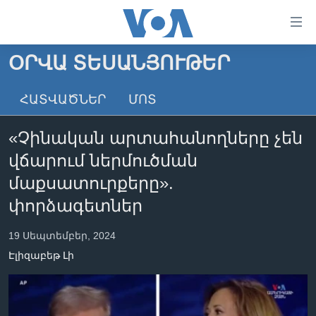
Մատչելի
հղումներ
անցնել
ՕՐՎԱ ՏԵՍԱՆՅՈՒԹԵՐ
հիմնական
ԳԼԽԱՎՈՐ ԷՋ
բովանդակությանը
ՀԱՏՎԱԾՆԵՐ
ՄՈՏ
ԼՈՒՐԵՐ
անցնել
հիմնական
ՍՓՅՈՒՌՔ
«Չինական արտահանողները չեն
բովանդակությանը
ՏԵՍԱՆՅՈՒԹԵՐ
հիմնական
վճարում ներմուծման
բովանդակություն
ՖԻԼՄԵՐ
մաքսատուրքերը».
ՄԵՐ ՄԱՍԻՆ
ՖԻԼՄԵՐ
փորձագետներ
ՈՒԿՐԱԻՆԱԿԱՆ ՊԱՏԵՐԱԶՄ
IN ENGLISH
ՄԵՐ ՄԱՍԻՆ
19 Սեպտեմբեր, 2024
«ԱՄԵՐԻԿԱՅԻ ՁԱՅՆ»-Ի ԿԱՆՈՆԱԴՐՈՒԹՅՈՒՆ
Էլիզաբեթ Լի
Learning English
ԿԱՊ ՄԵԶ ՀԵՏ
ՀԵՏԵՒԵՔ ՄԵԶ