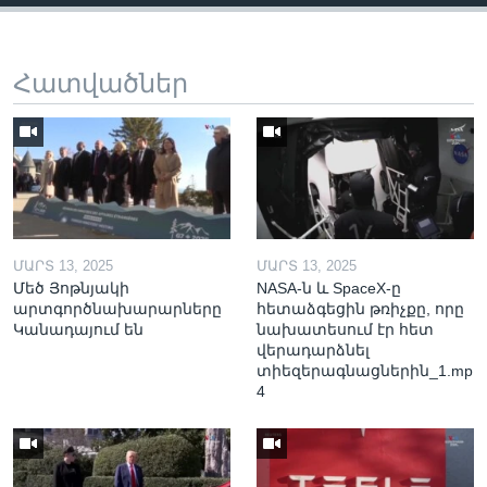
Հատվածներ
ՄԱՐՏ 13, 2025
ՄԱՐՏ 13, 2025
Մեծ Յոթնյակի
NASA-ն և SpaceX-ը
արտգործնախարարները
հետաձգեցին թռիչքը, որը
Կանադայում են
նախատեսում էր հետ
վերադարձնել
տիեզերագնացներին_1.mp
4