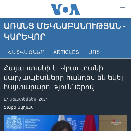
Մատչելի
հղումներ
անցնել
ԱՌԱՆՑ ՄԵԿՆԱԲԱՆՈՒԹՅԱՆ -
հիմնական
ԳԼԽԱՎՈՐ ԷՋ
ԿԱՐԵՎՈՐ
բովանդակությանը
ԼՈՒՐԵՐ
անցնել
հիմնական
ՍՓՅՈՒՌՔ
ՀԱՏՎԱԾՆԵՐ
ARTICLES
ՄՈՏ
բովանդակությանը
ՏԵՍԱՆՅՈՒԹԵՐ
հիմնական
Հայաստանի և Վրաստանի
բովանդակություն
ՖԻԼՄԵՐ
վարչապետները հանդես են եկել
ՄԵՐ ՄԱՍԻՆ
ՖԻԼՄԵՐ
հայտարարություններով
ՈՒԿՐԱԻՆԱԿԱՆ ՊԱՏԵՐԱԶՄ
IN ENGLISH
ՄԵՐ ՄԱՍԻՆ
17 Սեպտեմբեր, 2024
«ԱՄԵՐԻԿԱՅԻ ՁԱՅՆ»-Ի ԿԱՆՈՆԱԴՐՈՒԹՅՈՒՆ
Շաքե Ավոյան
Learning English
ԿԱՊ ՄԵԶ ՀԵՏ
ՀԵՏԵՒԵՔ ՄԵԶ