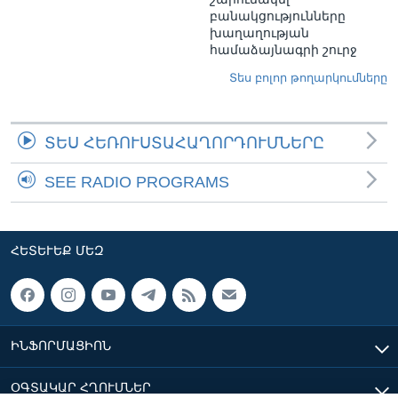
բանակցությունները
խաղաղության
համաձայնագրի շուրջ
Տես բոլոր թողարկումները
ՏԵՍ ՀԵՌՈՒՍՏԱՀԱՂՈՐԴՈՒՄՆԵՐԸ
SEE RADIO PROGRAMS
ՀԵՏԵՒԵՔ ՄԵԶ
ԻՆՖՈՐՄԱՑԻՈՆ
ՕԳՏԱԿԱՐ ՀՂՈՒՄՆԵՐ