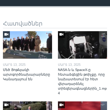
Հատվածներ
ՄԱՐՏ 13, 2025
ՄԱՐՏ 13, 2025
Մեծ Յոթնյակի
NASA-ն և SpaceX-ը
արտգործնախարարները
հետաձգեցին թռիչքը, որը
Կանադայում են
նախատեսում էր հետ
վերադարձնել
տիեզերագնացներին_1.mp
4