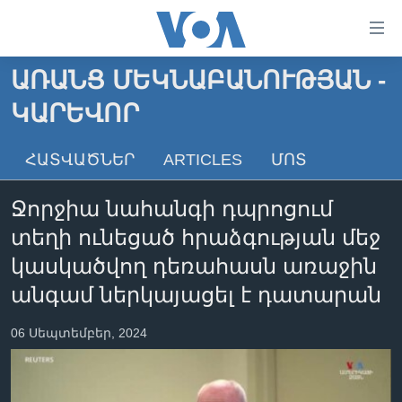
Մատչելի
հղումներ
անցնել
ԱՌԱՆՑ ՄԵԿՆԱԲԱՆՈՒԹՅԱՆ -
հիմնական
ԳԼԽԱՎՈՐ ԷՋ
ԿԱՐԵՎՈՐ
բովանդակությանը
ԼՈՒՐԵՐ
անցնել
հիմնական
ՍՓՅՈՒՌՔ
ՀԱՏՎԱԾՆԵՐ
ARTICLES
ՄՈՏ
բովանդակությանը
ՏԵՍԱՆՅՈՒԹԵՐ
հիմնական
Ջորջիա նահանգի դպրոցում
բովանդակություն
ՖԻԼՄԵՐ
տեղի ունեցած հրաձգության մեջ
ՄԵՐ ՄԱՍԻՆ
ՖԻԼՄԵՐ
կասկածվող դեռահասն առաջին
ՈՒԿՐԱԻՆԱԿԱՆ ՊԱՏԵՐԱԶՄ
IN ENGLISH
ՄԵՐ ՄԱՍԻՆ
անգամ ներկայացել է դատարան
«ԱՄԵՐԻԿԱՅԻ ՁԱՅՆ»-Ի ԿԱՆՈՆԱԴՐՈՒԹՅՈՒՆ
06 Սեպտեմբեր, 2024
Learning English
ԿԱՊ ՄԵԶ ՀԵՏ
ՀԵՏԵՒԵՔ ՄԵԶ