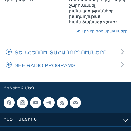
շարունակել
բանակցությունները
խաղաղության
համաձայնագրի շուրջ
Տես բոլոր թողարկումները
ՏԵՍ ՀԵՌՈՒՍՏԱՀԱՂՈՐԴՈՒՄՆԵՐԸ
SEE RADIO PROGRAMS
ՀԵՏԵՒԵՔ ՄԵԶ
ԻՆՖՈՐՄԱՑԻՈՆ