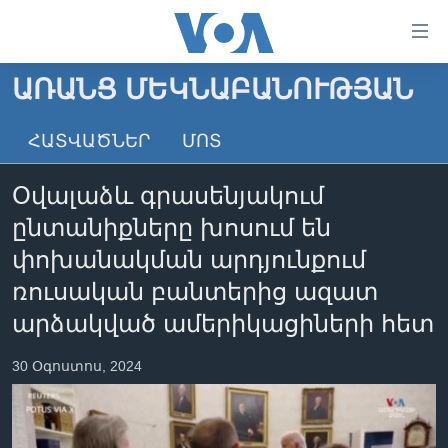
Մատչելի
հղումներ
անցնել
ԱՌԱՆՑ ՄԵԿՆԱԲԱՆՈՒԹՅԱՆ
հիմնական
ԳԼԽԱՎՈՐ ԷՋ
բովանդակությանը
ՀԱՏՎԱԾՆԵՐ
ՄՈՏ
ԼՈՒՐԵՐ
անցնել
հիմնական
ՍՓՅՈՒՌՔ
Օվալաձև գրասենյակում
բովանդակությանը
ՏԵՍԱՆՅՈՒԹԵՐ
հիմնական
ընտանիքները խոսում են
բովանդակություն
ՖԻԼՄԵՐ
փոխանակման արդյունքում
ՄԵՐ ՄԱՍԻՆ
ՖԻԼՄԵՐ
ռուսական բանտերից ազատ
արձակված ամերիկացիների հետ
ՈՒԿՐԱԻՆԱԿԱՆ ՊԱՏԵՐԱԶՄ
IN ENGLISH
ՄԵՐ ՄԱՍԻՆ
«ԱՄԵՐԻԿԱՅԻ ՁԱՅՆ»-Ի ԿԱՆՈՆԱԴՐՈՒԹՅՈՒՆ
30 Օգոստոս, 2024
Learning English
ԿԱՊ ՄԵԶ ՀԵՏ
ՀԵՏԵՒԵՔ ՄԵԶ