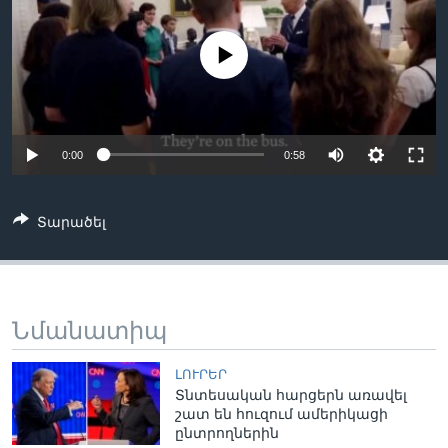
No media source currently available
Լեզուներ
0:00
0:58
Տարածել
Նմանատիպ
ԼՈՒՐԵՐ
Տնտեսական հարցերն առավել
շատ են հուզում ամերիկացի
ընտրողներին