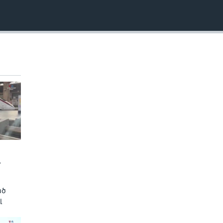
EMBED
»
ած
լ