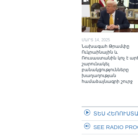
ՄԱՐՏ 14, 2025
Նախագահ Թրամփը
Ուկրաինային և
Ռուսաստանին կոչ է ար
շարունակել
բանակցությունները
խաղաղության
համաձայնագրի շուրջ
ՏԵՍ ՀԵՌՈՒՍՏ
SEE RADIO PR