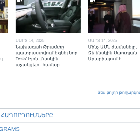
ՄԱՐՏ 14, 2025
ՄԱՐՏ 14, 2025
Նախագահ Թրամփը
Մինչ ԱՄՆ ժամանելը,
պատրաստվում է գնել նոր
Զելենսկին Սաուդյան
ել
Tesla՝ Իլոն Մասկին
Արաբիայում է
աջակցելու համար
Տես բոլոր թողարկո
ԱՀԱՂՈՐԴՈՒՄՆԵՐԸ
OGRAMS