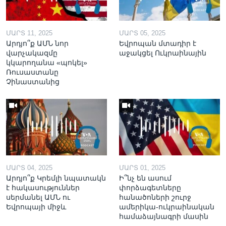
ՄԱՐՏ 11, 2025
ՄԱՐՏ 05, 2025
Արդյո՞ք ԱՄՆ նոր
Եվրոպան մտադիր է
վարչակազմը
աջակցել Ուկրաինային
կկարողանա «պոկել»
Ռուսաստանը
Չինաստանից
ՄԱՐՏ 04, 2025
ՄԱՐՏ 01, 2025
Արդյո՞ք Կրեմլի նպատակն
Ի՞նչ են ասում
է հակասություններ
փորձագետները
սերմանել ԱՄՆ ու
հանածոների շուրջ
Եվրոպայի միջև
ամերիկա-ուկրաինական
համաձայնագրի մասին