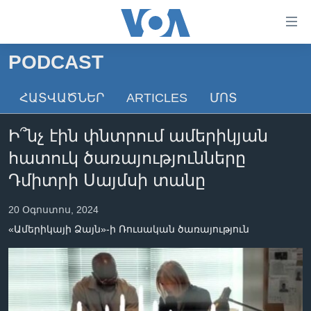
Մատչելի
հղումներ
անցնել
PODCAST
հիմնական
ԳԼԽԱՎՈՐ ԷՋ
բովանդակությանը
ՀԱՏՎԱԾՆԵՐ
ARTICLES
ՄՈՏ
ԼՈՒՐԵՐ
անցնել
հիմնական
ՍՓՅՈՒՌՔ
Ի՞նչ էին փնտրում ամերիկյան
բովանդակությանը
ՏԵՍԱՆՅՈՒԹԵՐ
հիմնական
հատուկ ծառայությունները
բովանդակություն
ՖԻԼՄԵՐ
Դմիտրի Սայմսի տանը
ՄԵՐ ՄԱՍԻՆ
ՖԻԼՄԵՐ
20 Օգոստոս, 2024
ՈՒԿՐԱԻՆԱԿԱՆ ՊԱՏԵՐԱԶՄ
IN ENGLISH
ՄԵՐ ՄԱՍԻՆ
«Ամերիկայի Ձայն»-ի Ռուսական ծառայություն
«ԱՄԵՐԻԿԱՅԻ ՁԱՅՆ»-Ի ԿԱՆՈՆԱԴՐՈՒԹՅՈՒՆ
Learning English
ԿԱՊ ՄԵԶ ՀԵՏ
ՀԵՏԵՒԵՔ ՄԵԶ