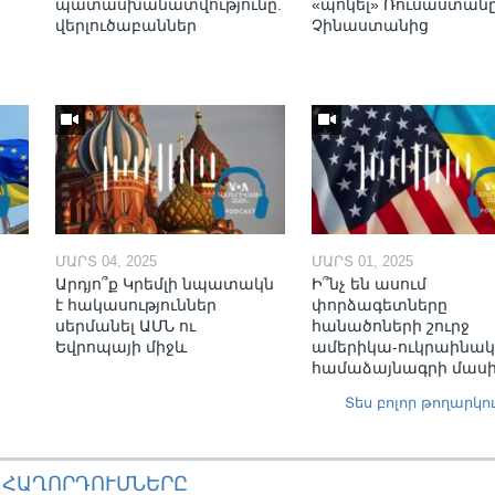
պատասխանատվությունը.
«պոկել» Ռուսաստան
վերլուծաբաններ
Չինաստանից
ՄԱՐՏ 04, 2025
ՄԱՐՏ 01, 2025
Արդյո՞ք Կրեմլի նպատակն
Ի՞նչ են ասում
է հակասություններ
փորձագետները
սերմանել ԱՄՆ ու
հանածոների շուրջ
Եվրոպայի միջև
ամերիկա-ուկրաինա
համաձայնագրի մաս
Տես բոլոր թողարկո
ԱՀԱՂՈՐԴՈՒՄՆԵՐԸ