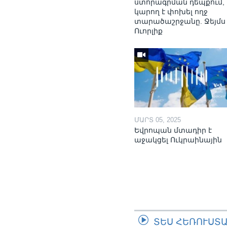
ստորագրման դեպքում,
կարող է փոխել ողջ
տարածաշրջանը. Ջեյմս
Ուորլիք
ՄԱՐՏ 05, 2025
Եվրոպան մտադիր է
աջակցել Ուկրաինային
ՏԵՍ ՀԵՌՈՒՍՏ