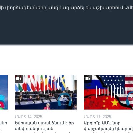
ի փորձագետները անդրադարձել են աշխարհում Ամ
ՄԱՐՏ 14, 2025
ՄԱՐՏ 11, 2025
անի
Եվրոպան ստանձնում է իր
Արդյո՞ք ԱՄՆ նոր
,
անվտանգության
վարչակազմը կկարո