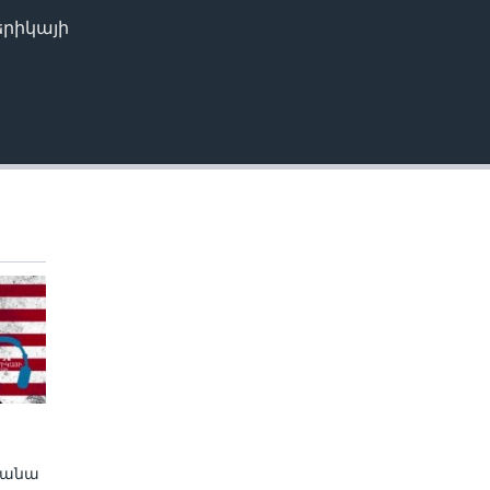
երիկայի
EMBED
ղանա