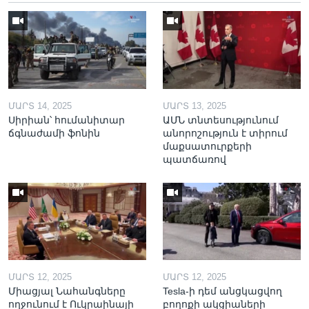
ՄԱՐՏ 14, 2025
ՄԱՐՏ 13, 2025
Սիրիան՝ հումանիտար
ԱՄՆ տնտեսությունում
ճգնաժամի ֆոնին
անորոշություն է տիրում
մաքսատուրքերի
պատճառով
ՄԱՐՏ 12, 2025
ՄԱՐՏ 12, 2025
Միացյալ Նահանգները
Tesla-ի դեմ անցկացվող
ողջունում է Ուկրաինայի
բողոքի ակցիաների