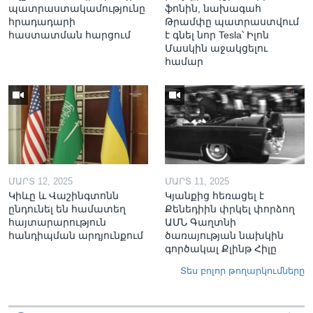
պատրաստակամությունը
ֆոնին, նախագահ
հրադադարի
Թրամփը պատրաստվում
հաստատման հարցում
է գնել նոր Tesla՝ Իլոն
Մասկին աջակցելու
համար
ՄԱՐՏ 12, 2025
ՄԱՐՏ 11, 2025
Կիևը և Վաշինգտոնն
Կյանքից հեռացել է
ընդունել են համատեղ
Քենեդիին փրկել փորձող
հայտարարություն
ԱՄՆ Գաղտնի
հանդիպման արդյունքում
ծառայության նախկին
գործակալ Քլինթ Հիլը
Տես բոլոր թողարկումները