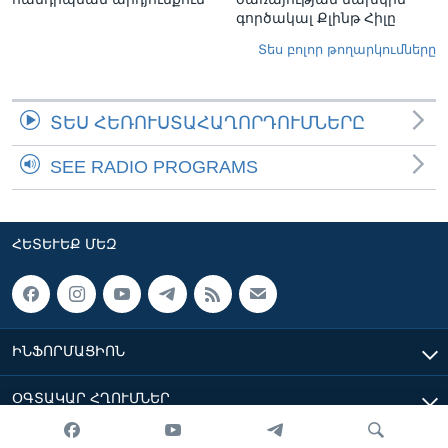
գործակալ Քլինթ Հիլը
Տես բոլոր թողարկումները
ՏԵՍ ՀԵՌՈՒՍՏԱՀԱՂՈՐԴՈՒՄՆԵՐԸ
SEE RADIO PROGRAMS
ՀԵՏԵՒԵՔ ՄԵԶ
ԻՆՖՈՐՄԱՑԻՈՆ
ՕԳՏԱԿԱՐ ՀՂՈՒՄՆԵՐ