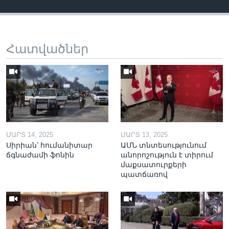
Հատվածներ
ՄԱՐՏ 14, 2025
ՄԱՐՏ 13, 2025
Սիրիան՝ հումանիտար
ԱՄՆ տնտեսությունում
ճգնաժամի ֆոնին
անորոշություն է տիրում
մաքսատուրքերի
պատճառով