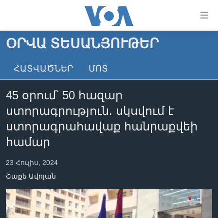
Մատչելի
հղումներ
անցնել
ՕՐՎԱ ՏԵՍԱՆՅՈՒԹԵՐ
հիմնական
ԳԼԽԱՎՈՐ ԷՋ
բովանդակությանը
ՀԱՏՎԱԾՆԵՐ
ՄՈՏ
ԼՈՒՐԵՐ
անցնել
հիմնական
ՍՓՅՈՒՌՔ
45 օրում՝ 50 հազար
բովանդակությանը
ՏԵՍԱՆՅՈՒԹԵՐ
հիմնական
ստորագրություն. սկսվում է
բովանդակություն
ՖԻԼՄԵՐ
ստորագրահավաք հանրաքվեի
ՄԵՐ ՄԱՍԻՆ
ՖԻԼՄԵՐ
համար
ՈՒԿՐԱԻՆԱԿԱՆ ՊԱՏԵՐԱԶՄ
IN ENGLISH
ՄԵՐ ՄԱՍԻՆ
23 Հուլիս, 2024
«ԱՄԵՐԻԿԱՅԻ ՁԱՅՆ»-Ի ԿԱՆՈՆԱԴՐՈՒԹՅՈՒՆ
Շաքե Ավոյան
Learning English
ԿԱՊ ՄԵԶ ՀԵՏ
ՀԵՏԵՒԵՔ ՄԵԶ