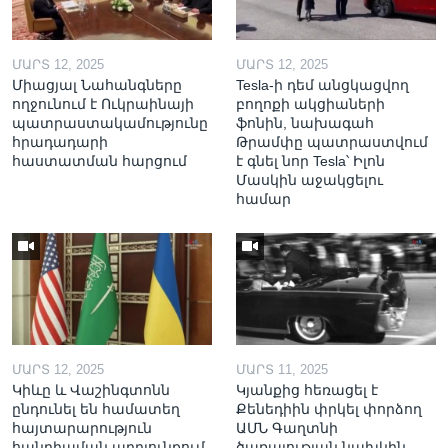
ՄԱՐՏ 12, 2025
ՄԱՐՏ 12, 2025
Միացյալ Նահանգները
Tesla-ի դեմ անցկացվող
ողջունում է Ուկրաինայի
բողոքի ակցիաների
պատրաստակամությունը
ֆոնին, նախագահ
հրադադարի
Թրամփը պատրաստվում
հաստատման հարցում
է գնել նոր Tesla՝ Իլոն
Մասկին աջակցելու
համար
ՄԱՐՏ 12, 2025
ՄԱՐՏ 11, 2025
Կիևը և Վաշինգտոնն
Կյանքից հեռացել է
ընդունել են համատեղ
Քենեդիին փրկել փորձող
հայտարարություն
ԱՄՆ Գաղտնի
հանդիպման արդյունքում
ծառայության նախկին