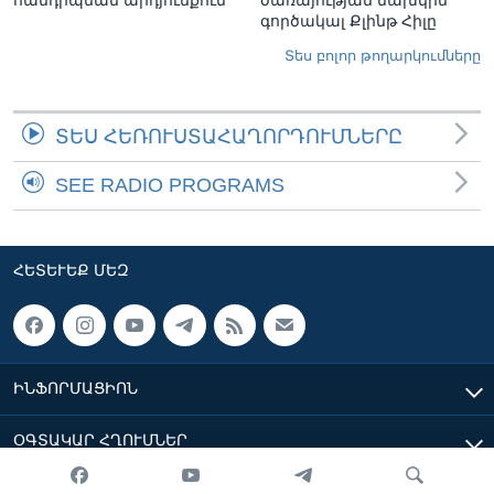
հանդիպման արդյունքում
ծառայության նախկին
գործակալ Քլինթ Հիլը
Տես բոլոր թողարկումները
ՏԵՍ ՀԵՌՈՒՍՏԱՀԱՂՈՐԴՈՒՄՆԵՐԸ
SEE RADIO PROGRAMS
ՀԵՏԵՒԵՔ ՄԵԶ
ԻՆՖՈՐՄԱՑԻՈՆ
ՕԳՏԱԿԱՐ ՀՂՈՒՄՆԵՐ