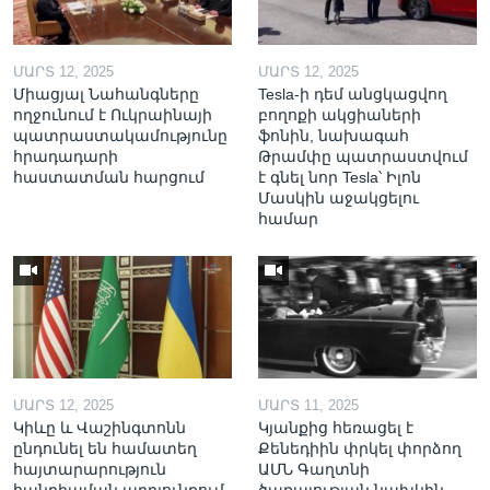
ՄԱՐՏ 12, 2025
ՄԱՐՏ 12, 2025
Միացյալ Նահանգները
Tesla-ի դեմ անցկացվող
ողջունում է Ուկրաինայի
բողոքի ակցիաների
պատրաստակամությունը
ֆոնին, նախագահ
հրադադարի
Թրամփը պատրաստվում
հաստատման հարցում
է գնել նոր Tesla՝ Իլոն
Մասկին աջակցելու
համար
ՄԱՐՏ 12, 2025
ՄԱՐՏ 11, 2025
Կիևը և Վաշինգտոնն
Կյանքից հեռացել է
ընդունել են համատեղ
Քենեդիին փրկել փորձող
հայտարարություն
ԱՄՆ Գաղտնի