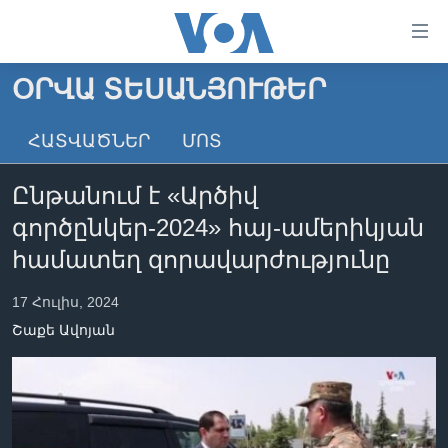
Մատչելի
հղումներ
անցնել
ՕՐՎԱ ՏԵՍԱՆՅՈՒԹԵՐ
հիմնական
ԳԼԽԱՎՈՐ ԷՋ
բովանդակությանը
ՀԱՏՎԱԾՆԵՐ
ՄՈՏ
ԼՈՒՐԵՐ
անցնել
հիմնական
ՍՓՅՈՒՌՔ
Ընթանում է «Արծիվ
բովանդակությանը
ՏԵՍԱՆՅՈՒԹԵՐ
հիմնական
գործընկեր-2024» հայ-ամերիկյան
բովանդակություն
ՖԻԼՄԵՐ
համատեղ զորավարժությունը
ՄԵՐ ՄԱՍԻՆ
ՖԻԼՄԵՐ
17 Հուլիս, 2024
ՈՒԿՐԱԻՆԱԿԱՆ ՊԱՏԵՐԱԶՄ
IN ENGLISH
ՄԵՐ ՄԱՍԻՆ
Շաքե Ավոյան
«ԱՄԵՐԻԿԱՅԻ ՁԱՅՆ»-Ի ԿԱՆՈՆԱԴՐՈՒԹՅՈՒՆ
Learning English
ԿԱՊ ՄԵԶ ՀԵՏ
ՀԵՏԵՒԵՔ ՄԵԶ