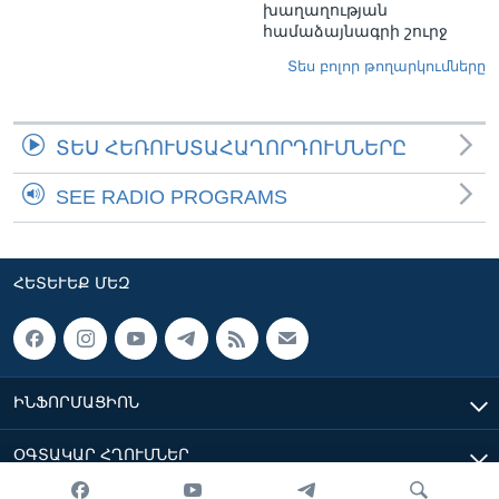
խաղաղության
համաձայնագրի շուրջ
Տես բոլոր թողարկումները
ՏԵՍ ՀԵՌՈՒՍՏԱՀԱՂՈՐԴՈՒՄՆԵՐԸ
SEE RADIO PROGRAMS
ՀԵՏԵՒԵՔ ՄԵԶ
ԻՆՖՈՐՄԱՑԻՈՆ
ՕԳՏԱԿԱՐ ՀՂՈՒՄՆԵՐ