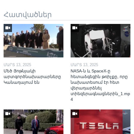
Հատվածներ
ՄԱՐՏ 13, 2025
ՄԱՐՏ 13, 2025
Մեծ Յոթնյակի
NASA-ն և SpaceX-ը
արտգործնախարարները
հետաձգեցին թռիչքը, որը
Կանադայում են
նախատեսում էր հետ
վերադարձնել
տիեզերագնացներին_1.mp
4