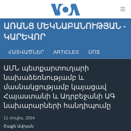
Մատչելի
հղումներ
անցնել
ԱՌԱՆՑ ՄԵԿՆԱԲԱՆՈՒԹՅԱՆ -
հիմնական
ԳԼԽԱՎՈՐ ԷՋ
ԿԱՐԵՎՈՐ
բովանդակությանը
ԼՈՒՐԵՐ
անցնել
հիմնական
ՍՓՅՈՒՌՔ
ՀԱՏՎԱԾՆԵՐ
ARTICLES
ՄՈՏ
բովանդակությանը
ՏԵՍԱՆՅՈՒԹԵՐ
հիմնական
ԱՄՆ պետքարտուղարի
բովանդակություն
ՖԻԼՄԵՐ
նախաձեռնությամբ և
ՄԵՐ ՄԱՍԻՆ
ՖԻԼՄԵՐ
մասնակցությամբ կայացավ
ՈՒԿՐԱԻՆԱԿԱՆ ՊԱՏԵՐԱԶՄ
IN ENGLISH
ՄԵՐ ՄԱՍԻՆ
Հայաստանի և Ադրբեջանի ԱԳ
նախարարների հանդիպումը
«ԱՄԵՐԻԿԱՅԻ ՁԱՅՆ»-Ի ԿԱՆՈՆԱԴՐՈՒԹՅՈՒՆ
Learning English
ԿԱՊ ՄԵԶ ՀԵՏ
11 Հուլիս, 2024
ՀԵՏԵՒԵՔ ՄԵԶ
Շաքե Ավոյան