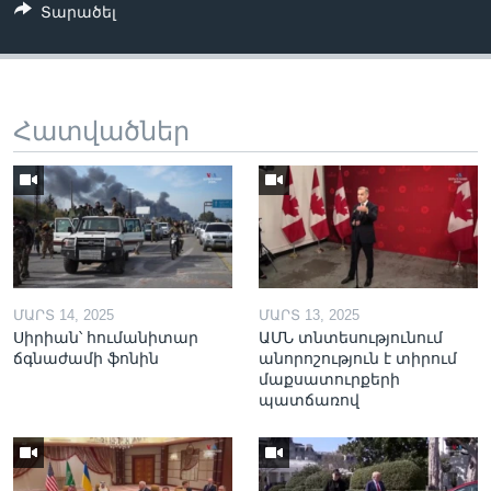
Տարածել
Հատվածներ
ՄԱՐՏ 14, 2025
ՄԱՐՏ 13, 2025
Սիրիան՝ հումանիտար
ԱՄՆ տնտեսությունում
ճգնաժամի ֆոնին
անորոշություն է տիրում
մաքսատուրքերի
պատճառով