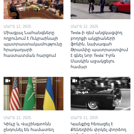
ՄԱՐՏ 12, 2025
ՄԱՐՏ 12, 2025
Միացյալ Նահանգները
Tesla-ի դեմ անցկացվող
ողջունում է Ուկրաինայի
բողոքի ակցիաների
պատրաստակամությունը
ֆոնին, նախագահ
հրադադարի
Թրամփը պատրաստվում
հաստատման հարցում
է գնել նոր Tesla՝ Իլոն
Մասկին աջակցելու
համար
ՄԱՐՏ 12, 2025
ՄԱՐՏ 11, 2025
Կիևը և Վաշինգտոնն
Կյանքից հեռացել է
ընդունել են համատեղ
Քենեդիին փրկել փորձող