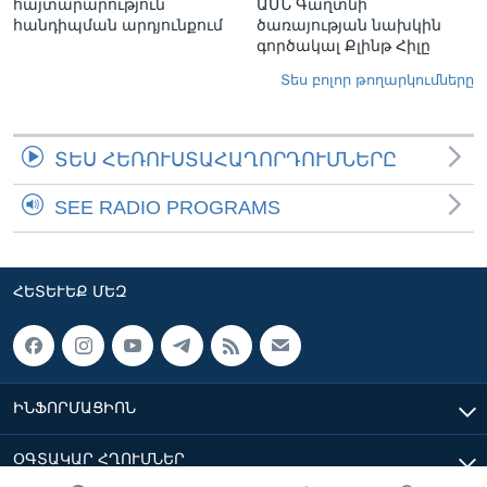
հայտարարություն
ԱՄՆ Գաղտնի
հանդիպման արդյունքում
ծառայության նախկին
գործակալ Քլինթ Հիլը
Տես բոլոր թողարկումները
ՏԵՍ ՀԵՌՈՒՍՏԱՀԱՂՈՐԴՈՒՄՆԵՐԸ
SEE RADIO PROGRAMS
ՀԵՏԵՒԵՔ ՄԵԶ
ԻՆՖՈՐՄԱՑԻՈՆ
ՕԳՏԱԿԱՐ ՀՂՈՒՄՆԵՐ