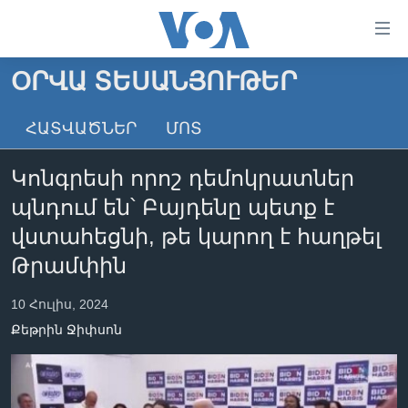
Մատչելի
հղումներ
անցնել
ՕՐՎԱ ՏԵՍԱՆՅՈՒԹԵՐ
հիմնական
ԳԼԽԱՎՈՐ ԷՋ
բովանդակությանը
ՀԱՏՎԱԾՆԵՐ
ՄՈՏ
ԼՈՒՐԵՐ
անցնել
հիմնական
ՍՓՅՈՒՌՔ
Կոնգրեսի որոշ դեմոկրատներ
բովանդակությանը
ՏԵՍԱՆՅՈՒԹԵՐ
հիմնական
պնդում են՝ Բայդենը պետք է
բովանդակություն
ՖԻԼՄԵՐ
վստահեցնի, թե կարող է հաղթել
ՄԵՐ ՄԱՍԻՆ
ՖԻԼՄԵՐ
Թրամփին
ՈՒԿՐԱԻՆԱԿԱՆ ՊԱՏԵՐԱԶՄ
IN ENGLISH
ՄԵՐ ՄԱՍԻՆ
10 Հուլիս, 2024
«ԱՄԵՐԻԿԱՅԻ ՁԱՅՆ»-Ի ԿԱՆՈՆԱԴՐՈՒԹՅՈՒՆ
Քեթրին Ջիփսոն
Learning English
ԿԱՊ ՄԵԶ ՀԵՏ
ՀԵՏԵՒԵՔ ՄԵԶ