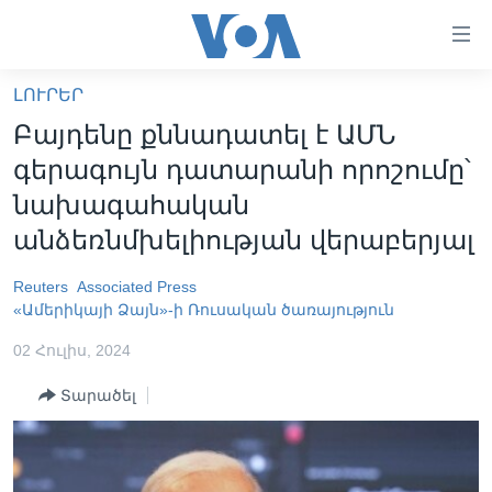
Մատչելի
հղումներ
անցնել
ԼՈՒՐԵՐ
հիմնական
ԳԼԽԱՎՈՐ ԷՋ
Բայդենը քննադատել է ԱՄՆ
բովանդակությանը
ԼՈՒՐԵՐ
անցնել
գերագույն դատարանի որոշումը՝
հիմնական
ՍՓՅՈՒՌՔ
նախագահական
բովանդակությանը
ՏԵՍԱՆՅՈՒԹԵՐ
անձեռնմխելիության վերաբերյալ
հիմնական
բովանդակություն
ՖԻԼՄԵՐ
Reuters
Associated Press
«Ամերիկայի Ձայն»-ի Ռուսական ծառայություն
ՄԵՐ ՄԱՍԻՆ
ՖԻԼՄԵՐ
02 Հուլիս, 2024
ՈՒԿՐԱԻՆԱԿԱՆ ՊԱՏԵՐԱԶՄ
IN ENGLISH
ՄԵՐ ՄԱՍԻՆ
«ԱՄԵՐԻԿԱՅԻ ՁԱՅՆ»-Ի ԿԱՆՈՆԱԴՐՈՒԹՅՈՒՆ
Տարածել
Learning English
ԿԱՊ ՄԵԶ ՀԵՏ
ՀԵՏԵՒԵՔ ՄԵԶ