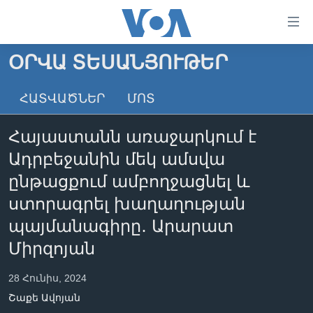
Մատչելի
հղումներ
անցնել
ՕՐՎԱ ՏԵՍԱՆՅՈՒԹԵՐ
հիմնական
ԳԼԽԱՎՈՐ ԷՋ
բովանդակությանը
ՀԱՏՎԱԾՆԵՐ
ՄՈՏ
ԼՈՒՐԵՐ
անցնել
հիմնական
ՍՓՅՈՒՌՔ
Հայաստանն առաջարկում է
բովանդակությանը
ՏԵՍԱՆՅՈՒԹԵՐ
հիմնական
Ադրբեջանին մեկ ամսվա
բովանդակություն
ՖԻԼՄԵՐ
ընթացքում ամբողջացնել և
ՄԵՐ ՄԱՍԻՆ
ՖԻԼՄԵՐ
ստորագրել խաղաղության
պայմանագիրը․ Արարատ
ՈՒԿՐԱԻՆԱԿԱՆ ՊԱՏԵՐԱԶՄ
IN ENGLISH
ՄԵՐ ՄԱՍԻՆ
Միրզոյան
«ԱՄԵՐԻԿԱՅԻ ՁԱՅՆ»-Ի ԿԱՆՈՆԱԴՐՈՒԹՅՈՒՆ
Learning English
ԿԱՊ ՄԵԶ ՀԵՏ
28 Հունիս, 2024
Շաքե Ավոյան
ՀԵՏԵՒԵՔ ՄԵԶ