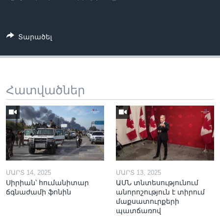
Տարածել
Հատվածներ
ՄԱՐՏ 14, 2025
ՄԱՐՏ 13, 2025
Սիրիան՝ հումանիտար
ԱՄՆ տնտեսությունում
ճգնաժամի ֆոնին
անորոշություն է տիրում
մաքսատուրքերի
պատճառով