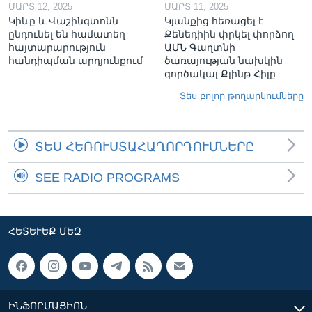
ՄԱՐՏ 12, 2025
ՄԱՐՏ 11, 2025
Կիևը և Վաշինգտոնն
Կյանքից հեռացել է
ընդունել են համատեղ
Քենեդիին փրկել փորձող
հայտարարություն
ԱՄՆ Գաղտնի
հանդիպման արդյունքում
ծառայության նախկին
գործակալ Քլինթ Հիլը
Տես բոլոր թողարկումները
ՏԵՍ ՀԵՌՈՒՍՏԱՀԱՂՈՐԴՈՒՄՆԵՐԸ
SEE RADIO PROGRAMS
ՀԵՏԵՒԵՔ ՄԵԶ
ԻՆՖՈՐՄԱՑԻՈՆ