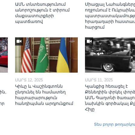
ԱՄՆ տնտեսությունում
Միացյալ Նահանգներ
անորոշություն է տիրում
ողջունում է Ուկրաինա
մաքսատուրքերի
պատրաստակամությո
պատճառով
հրադադարի հաստա
հարցում
ՄԱՐՏ 12, 2025
ՄԱՐՏ 11, 2025
Կիևը և Վաշինգտոնն
Կյանքից հեռացել է
ին,
ընդունել են համատեղ
Քենեդիին փրկել փոր
հայտարարություն
ԱՄՆ Գաղտնի ծառայո
որ
հանդիպման արդյունքում
նախկին գործակալ Քլ
Հիլը
Տես բոլոր թողարկո