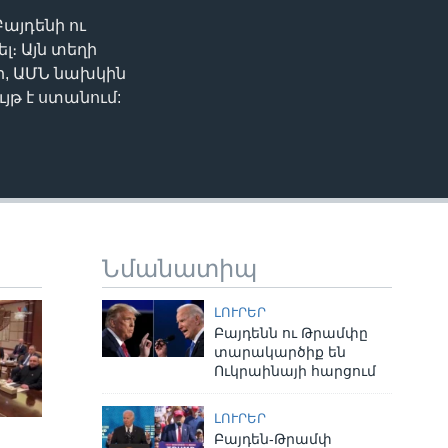
այդենի ու
EMBED
։ Այն տեղի
թի, ԱՄՆ նախկին
յթ է ստանում:
Նմանատիպ
ԼՈՒՐԵՐ
Բայդենն ու Թրամփը
տարակարծիք են
Ուկրաինայի հարցում
ԼՈՒՐԵՐ
Բայդեն-Թրամփ