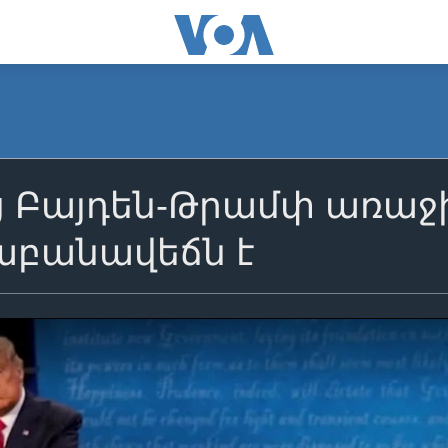
ց Բայդեն-Թրամփ առաջ
աբանավեճն է