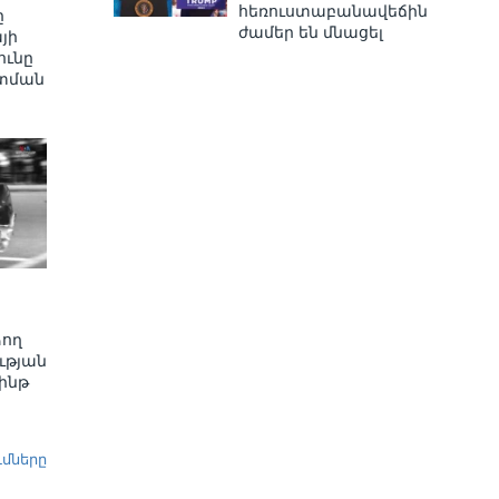
հեռուստաբանավեճին
ը
ժամեր են մնացել
յի
ւնը
տման
ձող
ւթյան
ինթ
ւմները