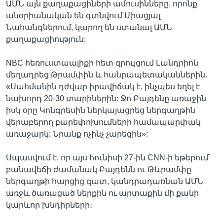
ԱՄՆ այն քաղաքացիների ամուսինները, որոնք
անօրիանական են գտնվում Միացյալ
Նահանգներում, կարող են ստանալ ԱՄՆ
քաղաքացիություն:
NBC հեռուստաալիքի հետ զրույցում Լանդրիոն
մեղադրեց Թրամփին և հանրապետականներին․
«Սահմանին դժվար իրավիճակ է, ինչպես եղել է
նախորդ 20-30 տարիներին: Ջո Բայդենը առաջին
իսկ օրը Կոնգրեսին ներկայացրեց ներգաղթին
վերաբերող բարեփոխումների համապարփակ
առաջարկ: Նրանք ոչինչ չարեցին»:
Սպասվում է, որ այս հունիսի 27-ին CNN-ի եթերում՝
բանավեճի ժամանակ Բայդենն ու Թևրամփը
ներգաղթի հարցից զատ, կանդրադառնան ԱՄՆ
առջև ծառացած ներքին ու արտաքին մի քանի
կարևոր խնդիրների։