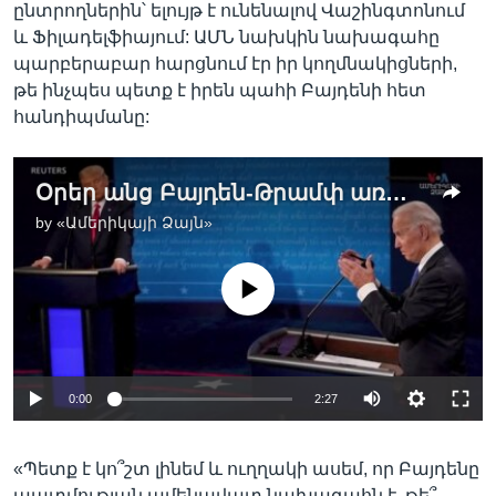
ընտրողներին՝ ելույթ է ունենալով Վաշինգտոնում
և Ֆիլադելֆիայում: ԱՄՆ նախկին նախագահը
պարբերաբար հարցնում էր իր կողմնակիցների,
թե ինչպես պետք է իրեն պահի Բայդենի հետ
հանդիպմանը:
Օրեր անց Բայդեն-Թրամփ առաջին հեռուստաբանավեճն է
by
«Ամերիկայի Ձայն»
No media source currently available
0:00
2:27
«Պետք է կո՞շտ լինեմ և ուղղակի ասեմ, որ Բայդենը
պատմության ամենավատ նախագահն է, թե՞