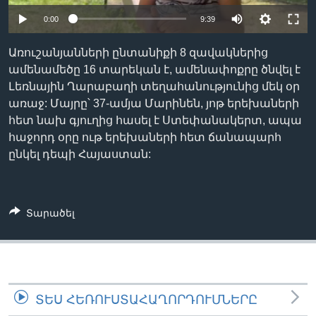
0:00
9:39
Լեզուներ
Առուշանյանների ընտանիքի 8 զավակներից
ամենամեծը 16 տարեկան է, ամենափոքրը ծնվել է
Լեռնային Ղարաբաղի տեղահանությունից մեկ օր
առաջ: Մայրը՝ 37-ամյա Մարինեն, յոթ երեխաների
հետ նախ գյուղից հասել է Ստեփանակերտ, ապա
հաջորդ օրը ութ երեխաների հետ ճանապարհ
ընկել դեպի Հայաստան:
Տարածել
ՏԵՍ ՀԵՌՈՒՍՏԱՀԱՂՈՐԴՈՒՄՆԵՐԸ