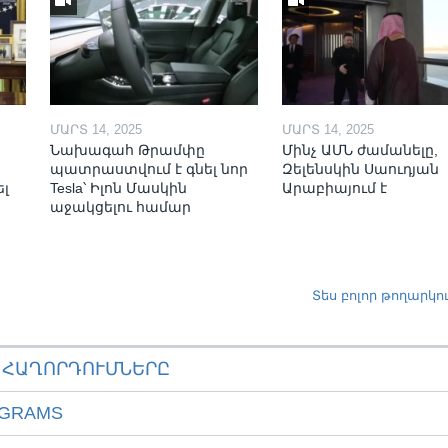
ՄԱՐՏ 14, 2025
ՄԱՐՏ 14, 2025
Նախագահ Թրամփը
Մինչ ԱՄՆ ժամանելը,
պատրաստվում է գնել նոր
Զելենսկին Սաուդյան
ել
Tesla՝ Իլոն Մասկին
Արաբիայում է
աջակցելու համար
Տես բոլոր թողարկո
ԱՀԱՂՈՐԴՈՒՄՆԵՐԸ
OGRAMS