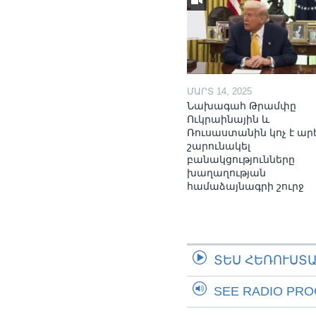
ՄԱՐՏ 14, 2025
Նախագահ Թրամփը
Ուկրաինային և
Ռուսաստանին կոչ է ար
շարունակել
բանակցությունները
խաղաղության
համաձայնագրի շուրջ
ՏԵՍ ՀԵՌՈՒՍՏ
SEE RADIO PR