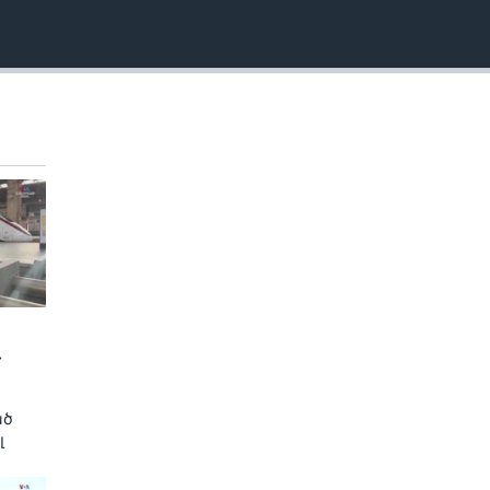
EMBED
»
ած
լ