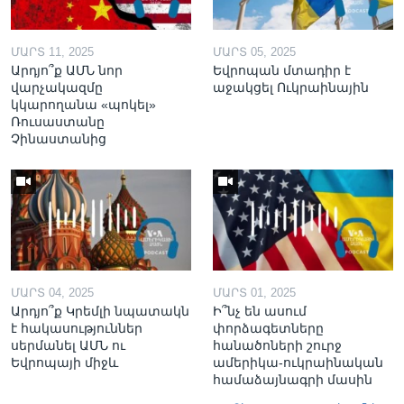
ՄԱՐՏ 11, 2025
ՄԱՐՏ 05, 2025
Արդյո՞ք ԱՄՆ նոր
Եվրոպան մտադիր է
վարչակազմը
աջակցել Ուկրաինային
կկարողանա «պոկել»
Ռուսաստանը
Չինաստանից
ՄԱՐՏ 04, 2025
ՄԱՐՏ 01, 2025
Արդյո՞ք Կրեմլի նպատակն
Ի՞նչ են ասում
է հակասություններ
փորձագետները
սերմանել ԱՄՆ ու
հանածոների շուրջ
Եվրոպայի միջև
ամերիկա-ուկրաինական
համաձայնագրի մասին