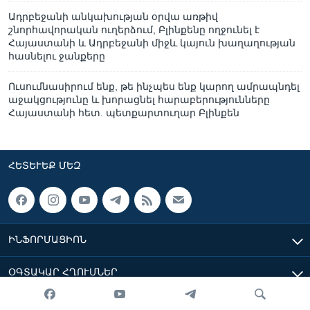
Ադրբեջանի անկախության օրվա առթիվ
շնորհավորական ուղերձում, Բլինքենը ողջունել է
Հայաստանի և Ադրբեջանի միջև կայուն խաղաղության
հասնելու ջանքերը
Ուսումնասիրում ենք, թե ինչպես ենք կարող ամրապնդել
աջակցությունը և խորացնել հարաբերությունները
Հայաստանի հետ. պետքարտուղար Բլինքեն
ՀԵՏԵՒԵՔ ՄԵԶ
ԻՆՖՈՐՄԱՑԻՈՆ
ՕԳՏԱԿԱՐ ՀՂՈՒՄՆԵՐ