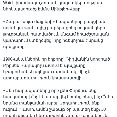
Watch իրավապաշտպան կազմակերպության
ներկայացուցիչ Էմմա Սինքլեր-Վեբը։
«Շաբաթօրյա մայրերի» հազարերորդ ակցիան
աջակցության ալիք բարձրացրեց սոցցանցերի
թուրքական հատվածում։ Անգամ երաժշտական
կատարում ստեղծվեց, որը ոգեկոչում է նրանց
պայքարը:
1990-ականներին իր եղբորը՝ Ռիդվանին կորցրած
Բիրսեն Կարակոչն ասում է՝ պայքարը
կշարունակեն այնքան ժամանակ, մինչև
արդարադատություն կհաստատվի։
«Մեր հարազատները որբ չեն։ Փորձում ենք
հասկանալ՝ ի՞նչ է կատարվել նրանց հետ, ինչո՞ւ են
նրանց տանջամահ արել։ Արդարություն ենք
ուզում։ Ուստի, ամեն շաբաթ օր այստեղ ենք։ 30
տարի այստեղ ենք՝ առաջին շաբաթ օրվանից, և