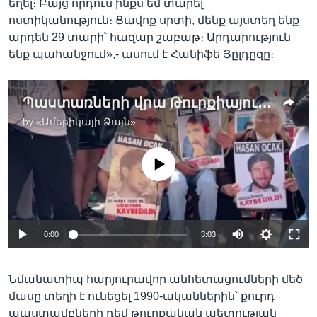
եղել։ Բայց որդուս ինքս եմ տարել
ոստիկանություն։ Ցավոք սրտի, մենք այստեղ ենք
արդեն 29 տարի՝ հազար շաբաթ։ Արդարություն
ենք պահանջում»,- ասում է Հանիֆե Յըլդըզը։
Պաստառների վրա Թուրքիայում անհետ կորած մարդկանց դիմանկարներն են
by
«Ամերիկայի Ձայն»
No media source currently available
0:00
3:03
Նմանատիպ հարյուրավոր անհետացումների մեծ
մասը տեղի է ունեցել 1990-ականներին՝ քուրդ
ապստամբների դեմ թուրքական պետության