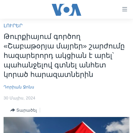
Մատչելի
հղումներ
անցնել
ԼՈՒՐԵՐ
հիմնական
ԳԼԽԱՎՈՐ ԷՋ
Թուրքիայում գործող
բովանդակությանը
ԼՈՒՐԵՐ
անցնել
«Շաբաթօրյա մայրեր» շարժումը
հիմնական
ՍՓՅՈՒՌՔ
հազարերորդ ակցիան է արել՝
բովանդակությանը
ՏԵՍԱՆՅՈՒԹԵՐ
պահանջելով գտնել անհետ
հիմնական
բովանդակություն
կորած հարազատներին
ՖԻԼՄԵՐ
ՄԵՐ ՄԱՍԻՆ
ՖԻԼՄԵՐ
Դորիան Ջոնս
ՈՒԿՐԱԻՆԱԿԱՆ ՊԱՏԵՐԱԶՄ
IN ENGLISH
ՄԵՐ ՄԱՍԻՆ
30 Մայիս, 2024
«ԱՄԵՐԻԿԱՅԻ ՁԱՅՆ»-Ի ԿԱՆՈՆԱԴՐՈՒԹՅՈՒՆ
Տարածել
Learning English
ԿԱՊ ՄԵԶ ՀԵՏ
ՀԵՏԵՒԵՔ ՄԵԶ