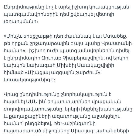
Ընդդիմությունը կոչ է արել իշխող կուսակցության
պատգամավորներին դեմ քվեարկել վետոյի
չեղարկմանը։
«Մինչև երեքշաբթի դեռ ժամանակ կա։ Մտածեք,
թե որքան շրջադարձային է այս պահը Վրաստանի
համար»,- իշխող ուժի պատգամավորներին դիմել
է ընդդիմադիր Զուրաբ Չիաբերաշվիլին, ով երկրի
նախկին նախագահ Միխեիլ Սաակաշվիլիի
հիմնած «Միացյալ ազգային շարժում»
կուսակցությունից է։
Վրաց ընդդիմությունը շնորհակալություն է
հայտնել ԱՄՆ-ին՝ երկար տարիներ վրացական
ժողովրդավարությանը, երկրի ինքնիշխանությանը
և քաղաքացիների ազատությանը աջակցելու
համար՝ ընդգծելով, թե Վաշինգտոնի
հայտարարած միջոցները Միացյալ Նահանգների