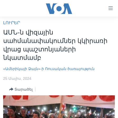
Մատչելի
հղումներ
անցնել
ԼՈՒՐԵՐ
հիմնական
ԳԼԽԱՎՈՐ ԷՋ
ԱՄՆ-ն վիզային
բովանդակությանը
ԼՈՒՐԵՐ
անցնել
սահմանափակումներ կկիրառի
հիմնական
ՍՓՅՈՒՌՔ
վրաց պաշտոնյաների
բովանդակությանը
ՏԵՍԱՆՅՈՒԹԵՐ
նկատմամբ
հիմնական
բովանդակություն
ՖԻԼՄԵՐ
«Ամերիկայի Ձայն»-ի Ռուսական ծառայություն
ՄԵՐ ՄԱՍԻՆ
ՖԻԼՄԵՐ
25 Մայիս, 2024
ՈՒԿՐԱԻՆԱԿԱՆ ՊԱՏԵՐԱԶՄ
IN ENGLISH
ՄԵՐ ՄԱՍԻՆ
Տարածել
«ԱՄԵՐԻԿԱՅԻ ՁԱՅՆ»-Ի ԿԱՆՈՆԱԴՐՈՒԹՅՈՒՆ
Learning English
ԿԱՊ ՄԵԶ ՀԵՏ
ՀԵՏԵՒԵՔ ՄԵԶ