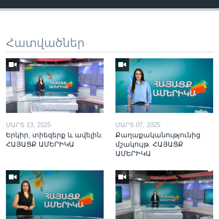
Հատվածներ
ՄԱՐՏ 13, 2025
ՄԱՐՏ 07, 2025
Երկիր, տիեզերք և ավելին.
Քաղաքականությունից
ՀԱՅԱՑՔ ԱՄԵՐԻԿԱ
մշակույթ. ՀԱՅԱՑՔ
ԱՄԵՐԻԿԱ