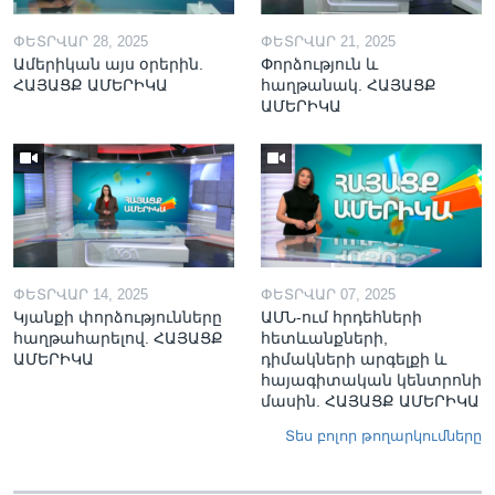
ՓԵՏՐՎԱՐ 28, 2025
ՓԵՏՐՎԱՐ 21, 2025
Ամերիկան այս օրերին.
Փորձություն և
ՀԱՅԱՑՔ ԱՄԵՐԻԿԱ
հաղթանակ. ՀԱՅԱՑՔ
ԱՄԵՐԻԿԱ
ՓԵՏՐՎԱՐ 14, 2025
ՓԵՏՐՎԱՐ 07, 2025
Կյանքի փորձությունները
ԱՄՆ-ում հրդեհների
հաղթահարելով. ՀԱՅԱՑՔ
հետևանքների,
ԱՄԵՐԻԿԱ
դիմակների արգելքի և
հայագիտական կենտրոնի
մասին. ՀԱՅԱՑՔ ԱՄԵՐԻԿԱ
Տես բոլոր թողարկումները