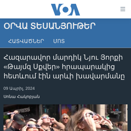
Մատչելի
հղումներ
անցնել
ՕՐՎԱ ՏԵՍԱՆՅՈՒԹԵՐ
հիմնական
ԳԼԽԱՎՈՐ ԷՋ
բովանդակությանը
ՀԱՏՎԱԾՆԵՐ
ՄՈՏ
ԼՈՒՐԵՐ
անցնել
հիմնական
ՍՓՅՈՒՌՔ
Հազարավոր մարդիկ Նյու Յորքի
բովանդակությանը
ՏԵՍԱՆՅՈՒԹԵՐ
հիմնական
«Թայմզ Սքվեր» հրապարակից
բովանդակություն
ՖԻԼՄԵՐ
հետևում էին արևի խավարմանը
ՄԵՐ ՄԱՍԻՆ
ՖԻԼՄԵՐ
09 Ապրիլ, 2024
ՈՒԿՐԱԻՆԱԿԱՆ ՊԱՏԵՐԱԶՄ
IN ENGLISH
ՄԵՐ ՄԱՍԻՆ
Սոնա Հակոբյան
«ԱՄԵՐԻԿԱՅԻ ՁԱՅՆ»-Ի ԿԱՆՈՆԱԴՐՈՒԹՅՈՒՆ
Learning English
ԿԱՊ ՄԵԶ ՀԵՏ
ՀԵՏԵՒԵՔ ՄԵԶ