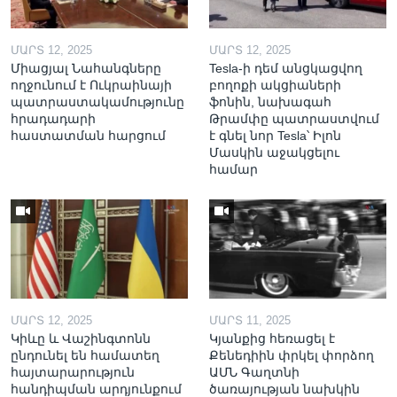
ՄԱՐՏ 12, 2025
ՄԱՐՏ 12, 2025
Միացյալ Նահանգները
Tesla-ի դեմ անցկացվող
ողջունում է Ուկրաինայի
բողոքի ակցիաների
պատրաստակամությունը
ֆոնին, նախագահ
հրադադարի
Թրամփը պատրաստվում
հաստատման հարցում
է գնել նոր Tesla՝ Իլոն
Մասկին աջակցելու
համար
ՄԱՐՏ 12, 2025
ՄԱՐՏ 11, 2025
Կիևը և Վաշինգտոնն
Կյանքից հեռացել է
ընդունել են համատեղ
Քենեդիին փրկել փորձող
հայտարարություն
ԱՄՆ Գաղտնի
հանդիպման արդյունքում
ծառայության նախկին