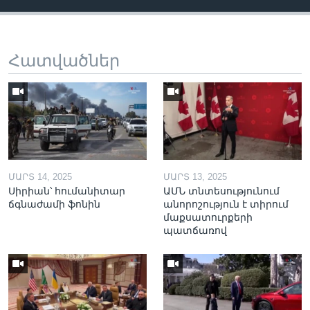
Հատվածներ
ՄԱՐՏ 14, 2025
ՄԱՐՏ 13, 2025
Սիրիան՝ հումանիտար
ԱՄՆ տնտեսությունում
ճգնաժամի ֆոնին
անորոշություն է տիրում
մաքսատուրքերի
պատճառով