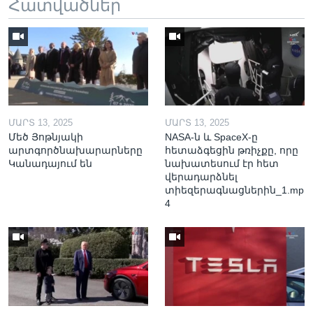
Հատվածներ
ՄԱՐՏ 13, 2025
ՄԱՐՏ 13, 2025
Մեծ Յոթնյակի
NASA-ն և SpaceX-ը
արտգործնախարարները
հետաձգեցին թռիչքը, որը
Կանադայում են
նախատեսում էր հետ
վերադարձնել
տիեզերագնացներին_1.mp
4