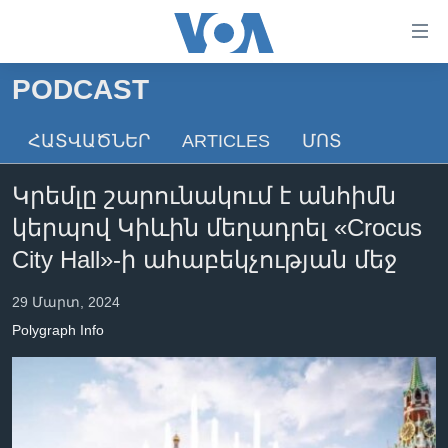
Մատչելի
հղումներ
անցնել
PODCAST
հիմնական
ԳԼԽԱՎՈՐ ԷՋ
բովանդակությանը
ՀԱՏՎԱԾՆԵՐ
ARTICLES
ՄՈՏ
ԼՈՒՐԵՐ
անցնել
հիմնական
ՍՓՅՈՒՌՔ
Կրեմլը շարունակում է անհիմն
բովանդակությանը
ՏԵՍԱՆՅՈՒԹԵՐ
հիմնական
կերպով Կիևին մեղադրել «Crocus
բովանդակություն
ՖԻԼՄԵՐ
City Hall»-ի ահաբեկչության մեջ
ՄԵՐ ՄԱՍԻՆ
ՖԻԼՄԵՐ
29 Մարտ, 2024
ՈՒԿՐԱԻՆԱԿԱՆ ՊԱՏԵՐԱԶՄ
IN ENGLISH
ՄԵՐ ՄԱՍԻՆ
Polygraph Info
«ԱՄԵՐԻԿԱՅԻ ՁԱՅՆ»-Ի ԿԱՆՈՆԱԴՐՈՒԹՅՈՒՆ
Learning English
ԿԱՊ ՄԵԶ ՀԵՏ
ՀԵՏԵՒԵՔ ՄԵԶ