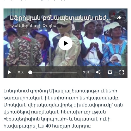
Աֆրիկյան բռնապետական ռեժիմներին Մոսկվան ծառայություններ է մատուցում վերակազմավորված «Վագների» միջոցով
by
«Ամերիկայի Ձայն»
No media source currently available
0:00
3:01
Լոնդոնում գործող Միացյալ ծառայությունների
թագավորական ինստիտուտի ներկայացմամբ,
Մոսկվան վերակազմավորել է խմբավորումը՝ այն
վերածելով ռազմական հետախուզության
«էքսպեդիցիոն կորպուսի» և նպատակ ունի
հավաքագրել ևս 40 հազար մարդու: