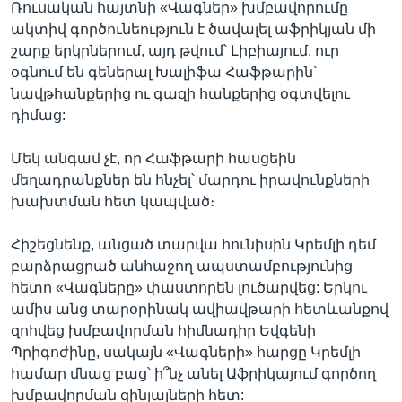
Ռուսական հայտնի «Վագներ» խմբավորումը
ակտիվ գործունեություն է ծավալել աֆրիկյան մի
շարք երկրներում, այդ թվում՝ Լիբիայում, ուր
օգնում են գեներալ Խալիֆա Հաֆթարին՝
նավթհանքերից ու գազի հանքերից օգտվելու
դիմաց:
Մեկ անգամ չէ, որ Հաֆթարի հասցեին
մեղադրանքներ են հնչել՝ մարդու իրավունքների
խախտման հետ կապված։
Հիշեցնենք, անցած տարվա հունիսին Կրեմլի դեմ
բարձրացրած անհաջող ապստամբությունից
հետո «Վագները» փաստորեն լուծարվեց: Երկու
ամիս անց տարօրինակ ավիավթարի հետևանքով
զոհվեց խմբավորման հիմնադիր Եվգենի
Պրիգոժինը, սակայն «Վագների» հարցը Կրեմլի
համար մնաց բաց՝ ի՞նչ անել Աֆրիկայում գործող
խմբավորման զինյալների հետ: