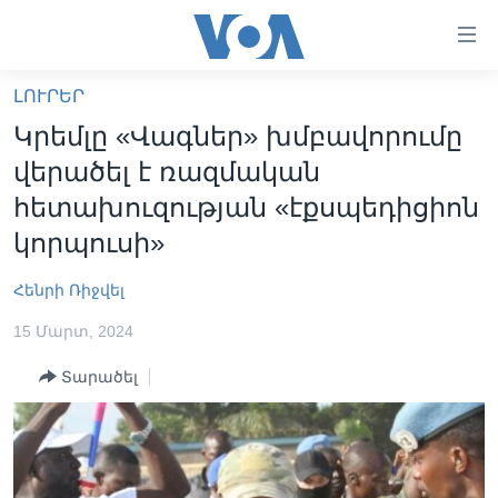
Մատչելի
հղումներ
անցնել
ԼՈՒՐԵՐ
հիմնական
ԳԼԽԱՎՈՐ ԷՋ
Կրեմլը «Վագներ» խմբավորումը
բովանդակությանը
ԼՈՒՐԵՐ
անցնել
վերածել է ռազմական
հիմնական
ՍՓՅՈՒՌՔ
հետախուզության «էքսպեդիցիոն
բովանդակությանը
ՏԵՍԱՆՅՈՒԹԵՐ
կորպուսի»
հիմնական
բովանդակություն
ՖԻԼՄԵՐ
Հենրի Ռիջվել
ՄԵՐ ՄԱՍԻՆ
ՖԻԼՄԵՐ
15 Մարտ, 2024
ՈՒԿՐԱԻՆԱԿԱՆ ՊԱՏԵՐԱԶՄ
IN ENGLISH
ՄԵՐ ՄԱՍԻՆ
Տարածել
«ԱՄԵՐԻԿԱՅԻ ՁԱՅՆ»-Ի ԿԱՆՈՆԱԴՐՈՒԹՅՈՒՆ
Learning English
ԿԱՊ ՄԵԶ ՀԵՏ
ՀԵՏԵՒԵՔ ՄԵԶ