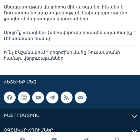
Անազատության վայրերից մինչև սպանդ. ինչպես է
Ռուսաստանի պաշտպանության նախարարությունը
լրացնում մարտական կորուստները
Արդյո՞ք «Վագներ» խմբավորումը իրապես սպառնալիք է
Լեհաստանի համար
Ի՞նչ է նշանակում Պրիգոժինի մահը Ռուսաստանի
համար. վերլուծաբաններ
ՀԵՏԵՒԵՔ ՄԵԶ
ԻՆՖՈՐՄԱՑԻՈՆ
ՕԳՏԱԿԱՐ ՀՂՈՒՄՆԵՐ