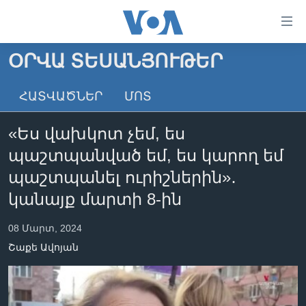
Մատչելի
հղումներ
անցնել
ՕՐՎԱ ՏԵՍԱՆՅՈՒԹԵՐ
հիմնական
ԳԼԽԱՎՈՐ ԷՋ
բովանդակությանը
ՀԱՏՎԱԾՆԵՐ
ՄՈՏ
ԼՈՒՐԵՐ
անցնել
հիմնական
ՍՓՅՈՒՌՔ
«Ես վախկոտ չեմ, ես
բովանդակությանը
ՏԵՍԱՆՅՈՒԹԵՐ
հիմնական
պաշտպանված եմ, ես կարող եմ
բովանդակություն
ՖԻԼՄԵՐ
պաշտպանել ուրիշներին»․
ՄԵՐ ՄԱՍԻՆ
ՖԻԼՄԵՐ
կանայք մարտի 8-ին
ՈՒԿՐԱԻՆԱԿԱՆ ՊԱՏԵՐԱԶՄ
IN ENGLISH
ՄԵՐ ՄԱՍԻՆ
08 Մարտ, 2024
«ԱՄԵՐԻԿԱՅԻ ՁԱՅՆ»-Ի ԿԱՆՈՆԱԴՐՈՒԹՅՈՒՆ
Շաքե Ավոյան
Learning English
ԿԱՊ ՄԵԶ ՀԵՏ
ՀԵՏԵՒԵՔ ՄԵԶ