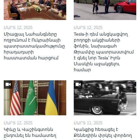
ՄԱՐՏ 12, 2025
ՄԱՐՏ 12, 2025
Միացյալ Նահանգները
Tesla-ի դեմ անցկացվող
ողջունում է Ուկրաինայի
բողոքի ակցիաների
պատրաստակամությունը
ֆոնին, նախագահ
հրադադարի
Թրամփը պատրաստվում
հաստատման հարցում
է գնել նոր Tesla՝ Իլոն
Մասկին աջակցելու
համար
ՄԱՐՏ 12, 2025
ՄԱՐՏ 11, 2025
Կիևը և Վաշինգտոնն
Կյանքից հեռացել է
ընդունել են համատեղ
Քենեդիին փրկել փորձող