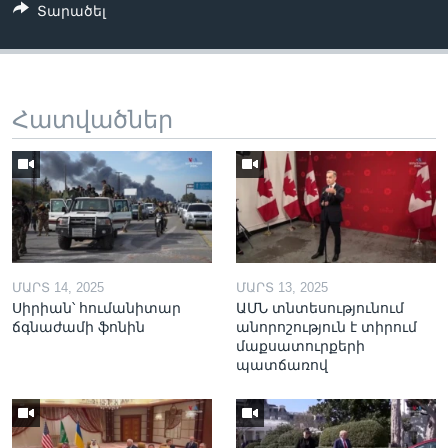
Տարածել
Հատվածներ
ՄԱՐՏ 14, 2025
ՄԱՐՏ 13, 2025
Սիրիան՝ հումանիտար
ԱՄՆ տնտեսությունում
ճգնաժամի ֆոնին
անորոշություն է տիրում
մաքսատուրքերի
պատճառով