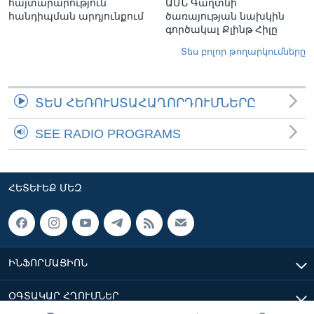
հայտարարություն
ԱՄՆ Գաղտնի
հանդիպման արդյունքում
ծառայության նախկին
գործակալ Քլինթ Հիլը
Տես բոլոր թողարկումները
ՏԵՍ ՀԵՌՈՒՍՏԱՀԱՂՈՐԴՈՒՄՆԵՐԸ
SEE RADIO PROGRAMS
ՀԵՏԵՒԵՔ ՄԵԶ
ԻՆՖՈՐՄԱՑԻՈՆ
ՕԳՏԱԿԱՐ ՀՂՈՒՄՆԵՐ