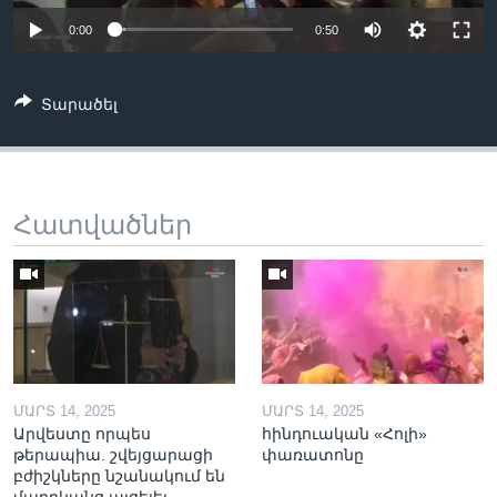
0:00
0:50
Լեզուներ
Տարածել
Հատվածներ
ՄԱՐՏ 14, 2025
ՄԱՐՏ 14, 2025
Արվեստը որպես
հինդուական «Հոլի»
թերապիա. շվեյցարացի
փառատոնը
բժիշկները նշանակում են