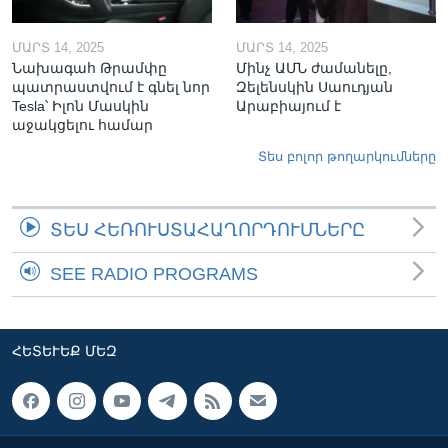
ՄԱՐՏ 14, 2025
ՄԱՐՏ 14, 2025
Նախագահ Թրամփը
Մինչ ԱՄՆ ժամանելը,
պատրաստվում է գնել նոր
Զելենսկին Սաուդյան
Tesla՝ Իլոն Մասկին
Արաբիայում է
աջակցելու համար
Տես բոլոր թողարկումները
ՏԵՍ ՀԵՌՈՒՍՏԱՀԱՂՈՐԴՈՒՄՆԵՐԸ
SEE RADIO PROGRAMS
ՀԵՏԵՒԵՔ ՄԵԶ