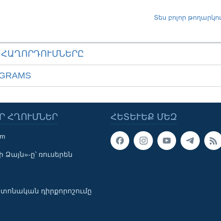
Տես բոլոր թողարկո
ԱՀԱՂՈՐԴՈՒՄՆԵՐԸ
OGRAMS
Ր ՀՂՈՒՄՆԵՐ
ՀԵՏԵՒԵՔ ՄԵԶ
om
 Ձայն»-ը՝ ռուսերեն
տոնական դիրքորոշումը