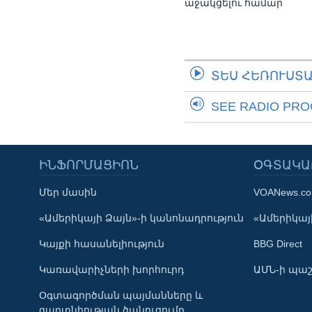
աջակցելու համար
ՏԵՍ ՀԵՌՈՒՍՏ
SEE RADIO PR
ԻՆՖՈՐՄԱՑԻՈՆ
ՕԳՏԱԿԱ
Մեր մասին
VOANews.c
Learning English
«Ամերիկայի Ձայն»-ի կանոնադրություն
«Ամերիկայի
Կայքի հասանելիություն
BBG Direct
ՀԵՏԵՒԵՔ ՄԵԶ
Կառավարիչների խորհուրդ
ԱՄՆ-ի պաշ
Օգտագործման պայմանները և
գաղտնիության ծանուցումը