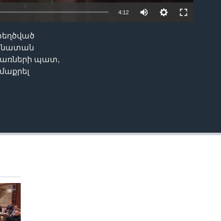
4:12
տեղծված
EMBED
պանատան
տառների պատ,
 մաքրել