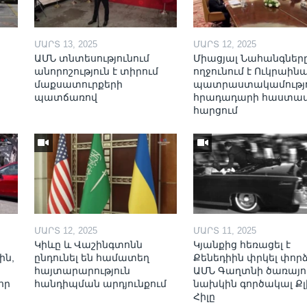
ՄԱՐՏ 13, 2025
ՄԱՐՏ 12, 2025
ԱՄՆ տնտեսությունում
Միացյալ Նահանգներ
անորոշություն է տիրում
ողջունում է Ուկրաինա
մաքսատուրքերի
պատրաստակամությո
պատճառով
հրադադարի հաստա
հարցում
ՄԱՐՏ 12, 2025
ՄԱՐՏ 11, 2025
Կիևը և Վաշինգտոնն
Կյանքից հեռացել է
ին,
ընդունել են համատեղ
Քենեդիին փրկել փոր
հայտարարություն
ԱՄՆ Գաղտնի ծառայո
որ
հանդիպման արդյունքում
նախկին գործակալ Քլ
Հիլը