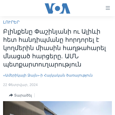
Մատչելի
հղումներ
անցնել
ԼՈՒՐԵՐ
հիմնական
ԳԼԽԱՎՈՐ ԷՋ
Բլինքենը Փաշինյանի ու Ալիևի
բովանդակությանը
ԼՈՒՐԵՐ
անցնել
հետ հանդիպմանը հորդորել է
հիմնական
ՍՓՅՈՒՌՔ
կողմերին միասին հաղթահարել
բովանդակությանը
ՏԵՍԱՆՅՈՒԹԵՐ
մնացած հարցերը. ԱՄՆ
հիմնական
բովանդակություն
պետքարտուղարություն
ՖԻԼՄԵՐ
ՄԵՐ ՄԱՍԻՆ
ՖԻԼՄԵՐ
«Ամերիկայի Ձայն»-ի Հայկական ծառայություն
ՈՒԿՐԱԻՆԱԿԱՆ ՊԱՏԵՐԱԶՄ
IN ENGLISH
ՄԵՐ ՄԱՍԻՆ
22 Փետրվար, 2024
«ԱՄԵՐԻԿԱՅԻ ՁԱՅՆ»-Ի ԿԱՆՈՆԱԴՐՈՒԹՅՈՒՆ
Տարածել
Learning English
ԿԱՊ ՄԵԶ ՀԵՏ
ՀԵՏԵՒԵՔ ՄԵԶ