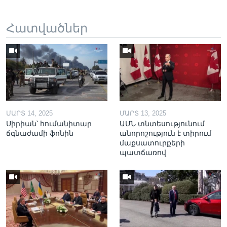
Հատվածներ
ՄԱՐՏ 14, 2025
ՄԱՐՏ 13, 2025
Սիրիան՝ հումանիտար
ԱՄՆ տնտեսությունում
ճգնաժամի ֆոնին
անորոշություն է տիրում
մաքսատուրքերի
պատճառով