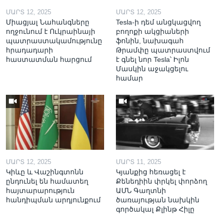
ՄԱՐՏ 12, 2025
ՄԱՐՏ 12, 2025
Միացյալ Նահանգները
Tesla-ի դեմ անցկացվող
ողջունում է Ուկրաինայի
բողոքի ակցիաների
պատրաստակամությունը
ֆոնին, նախագահ
հրադադարի
Թրամփը պատրաստվում
հաստատման հարցում
է գնել նոր Tesla՝ Իլոն
Մասկին աջակցելու
համար
ՄԱՐՏ 12, 2025
ՄԱՐՏ 11, 2025
Կիևը և Վաշինգտոնն
Կյանքից հեռացել է
ընդունել են համատեղ
Քենեդիին փրկել փորձող
հայտարարություն
ԱՄՆ Գաղտնի
հանդիպման արդյունքում
ծառայության նախկին
գործակալ Քլինթ Հիլը