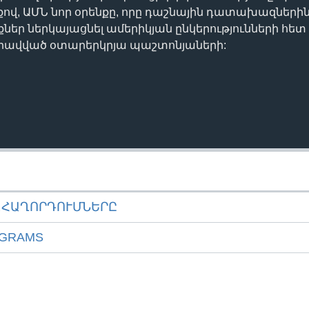
վ, ԱՄՆ նոր օրենքը, որը դաշնային դատախազներին թ
եր ներկայացնել ամերիկյան ընկերությունների հետ
գրավված օտարերկրյա պաշտոնյաների:
ԱՀԱՂՈՐԴՈՒՄՆԵՐԸ
OGRAMS