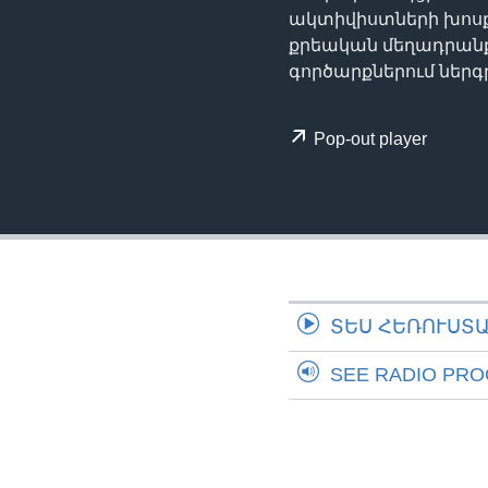
ակտիվիստների խոսքո
քրեական մեղադրանքն
գործարքներում ներ
Pop-out player
ՏԵՍ ՀԵՌՈՒՍՏ
SEE RADIO PR