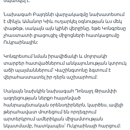
սպառվել է:
Նախագահ Բայդենի վարչակազմը նախատեսում
է մինչև Ամանոր Կիև ուղարկել օգնության ևս մեկ
փաթեթ, սակայն այն կլինի վերջինը, եթե Կոնգրեսը
չհաստատի լրացուցիչ միջոցների հատկացումը
Ուկրաինային:
Կոնգրեսում նման իրավիճակի և մոլորակի
տարբեր հատվածներում անկայունության կտրուկ
աճի պայմաններում՝ Վաշինգտոնը ձգտում է
վերահաստատել իր դերն աշխարհում:
Սակայն նախկին նախագահ Դոնալդ Թրամփի
ազդեցության ներքո հայտնված
հանրապետական օրենսդիրներն, կարծես, ավելի
թերահավատ մոտեցում են որդեգրում
արտերկրում ամերիկյան միջամտության
նկատմամբ, հատկապես՝ Ուկրաինայի հարցում: