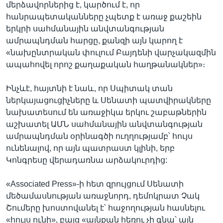
մերձավորներից է, կարծում է, որ
հանրապետականները չպետք է առաջ քաշեին
երկրի սահմանային անվտանգության
ամրապնդման հարցը, քանզի այն կարող է
«նախընտրական փուլում Բայդենի վարչակազմին
ապահովել որոշ քաղաքական հաղթանակներ»։
Ինչևէ, հայտնի է նաև, որ Սպիտակ տան
ներկայացուցիչները և Սենատի պատվիրակները
նախատեսում են առաջիկա երկու շաբաթներին
աշխատել ԱՄՆ սահմանային անվտանգության
ամրապնդման օրինագծի ուղղությամբ՝ հույս
ունենալով, որ այն պատրաստ կլինի, երբ
Կոնգրեսը վերադառնա արձակուրդից:
«Associated Press»-ի հետ զրույցում Սենատի
մեծամասնության առաջնորդ, դեմոկրատ Չակ
Շումերը խոստովանել է՝ հաջողության հասնելու
«հույս ունի», բայց «այնքան հեռու չի գնա՝ այն