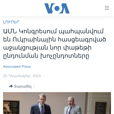
Մատչելի
հղումներ
անցնել
ԼՈՒՐԵՐ
հիմնական
ԳԼԽԱՎՈՐ ԷՋ
ԱՄՆ Կոնգրեսում պահպանվում
բովանդակությանը
ԼՈՒՐԵՐ
անցնել
են Ուկրաինային հասցեագրված
հիմնական
ՍՓՅՈՒՌՔ
աջակցության նոր փաթեթի
բովանդակությանը
ՏԵՍԱՆՅՈՒԹԵՐ
ընդունման խոչընդոտները
հիմնական
բովանդակություն
ՖԻԼՄԵՐ
Associated Press
ՄԵՐ ՄԱՍԻՆ
ՖԻԼՄԵՐ
26 Դեկտեմբեր, 2023
ՈՒԿՐԱԻՆԱԿԱՆ ՊԱՏԵՐԱԶՄ
IN ENGLISH
ՄԵՐ ՄԱՍԻՆ
Տարածել
«ԱՄԵՐԻԿԱՅԻ ՁԱՅՆ»-Ի ԿԱՆՈՆԱԴՐՈՒԹՅՈՒՆ
Learning English
ԿԱՊ ՄԵԶ ՀԵՏ
ՀԵՏԵՒԵՔ ՄԵԶ