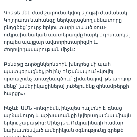
Գրեթե մեկ ժամ շարունակվող ելույթի ժամանակ
Կոլորադո նահանգը ներկայացնող սենատորը
ընդգծեց՝ շուրջ երկու տարի տևած ռուս-
ուկրաիանական պատերազմը հարկ է դիտարկել
որպես պայքար ավտորիտարիզմի և
ժողովրդավարության միջև:
Բենեթը գործընկերներին խնդրեց մի պահ
պատկերացնել, թե ինչ է նշանակում «կռվել
ցրտաշունչ առաջնագծում՝ չիմանալով, թե արդյոք
մենք՝ [ամերիկացիներս] լուծելու ենք զինամթերքի
հարցը»։
Ինչևէ, ԱՄՆ Կոնգրեսն, ինչպես հայտնի է, գնաց
արձակուրդ և աշխատանքի կվերադառնա միայն
երկու շաբաթից։ Մինչդեռ, Ուկրաինայի համար
նախատեսված ամերիկյան օգնությունը գրեթե