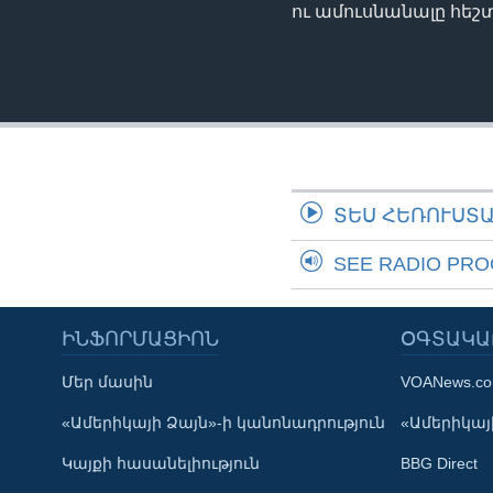
ու ամուսնանալը հեշտ 
ՏԵՍ ՀԵՌՈՒՍՏ
SEE RADIO PR
ԻՆՖՈՐՄԱՑԻՈՆ
ՕԳՏԱԿԱ
Մեր մասին
VOANews.c
Learning English
«Ամերիկայի Ձայն»-ի կանոնադրություն
«Ամերիկայի
Կայքի հասանելիություն
BBG Direct
ՀԵՏԵՒԵՔ ՄԵԶ