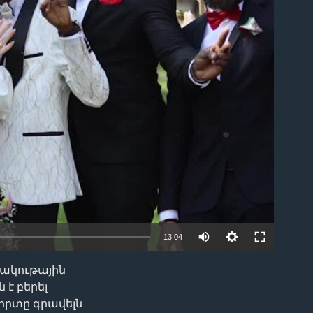
ble
13:04
շակութային
EMBED
 է բերել
սիրտը գրավելն