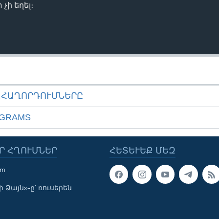
չի եղել։
ԱՀԱՂՈՐԴՈՒՄՆԵՐԸ
OGRAMS
Ր ՀՂՈՒՄՆԵՐ
ՀԵՏԵՒԵՔ ՄԵԶ
om
 Ձայն»-ը՝ ռուսերեն